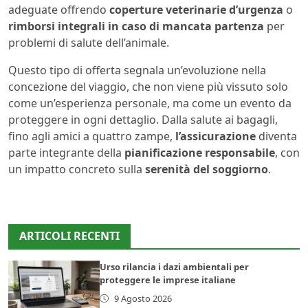
adeguate offrendo
coperture veterinarie d’urgenza
o
rimborsi integrali in caso di mancata partenza
per
problemi di salute dell’animale.
Questo tipo di offerta segnala un’evoluzione nella
concezione del viaggio, che non viene più vissuto solo
come un’esperienza personale, ma come un evento da
proteggere in ogni dettaglio. Dalla salute ai bagagli,
fino agli amici a quattro zampe,
l’assicurazione
diventa
parte integrante della
pianificazione responsabile
, con
un impatto concreto sulla
serenità del soggiorno
.
ARTICOLI RECENTI
Urso rilancia i dazi ambientali per
proteggere le imprese italiane
9 Agosto 2026