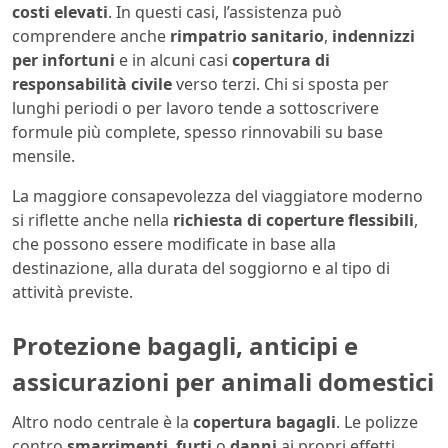
costi elevati
. In questi casi, l’assistenza può
comprendere anche
rimpatrio sanitario
,
indennizzi
per infortuni
e in alcuni casi
copertura di
responsabilità civile
verso terzi. Chi si sposta per
lunghi periodi o per lavoro tende a sottoscrivere
formule più complete, spesso rinnovabili su base
mensile.
La maggiore consapevolezza del viaggiatore moderno
si riflette anche nella
richiesta di coperture flessibili
,
che possono essere modificate in base alla
destinazione, alla durata del soggiorno e al tipo di
attività previste.
Protezione bagagli, anticipi e
assicurazioni per animali domestici
Altro nodo centrale è la
copertura bagagli
. Le polizze
contro
smarrimenti
,
furti
o
danni
ai propri effetti