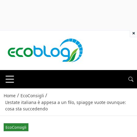
×
/
/
Home
EcoConsigli
L’estate italiana è appesa a un filo, spiagge vuote ovunque:
cosa sta succedendo
EcoConsigli