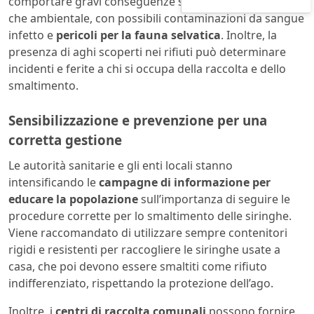
comportare gravi conseguenze sia sul piano sanitario
che ambientale, con possibili contaminazioni da sangue
infetto e
pericoli per la fauna selvatica
. Inoltre, la
presenza di aghi scoperti nei rifiuti può determinare
incidenti e ferite a chi si occupa della raccolta e dello
smaltimento.
Sensibilizzazione e prevenzione per una
corretta gestione
Le autorità sanitarie e gli enti locali stanno
intensificando le
campagne di informazione per
educare la popolazione
sull’importanza di seguire le
procedure corrette per lo smaltimento delle siringhe.
Viene raccomandato di utilizzare sempre contenitori
rigidi e resistenti per raccogliere le siringhe usate a
casa, che poi devono essere smaltiti come rifiuto
indifferenziato, rispettando la protezione dell’ago.
Inoltre, i
centri di raccolta comunali
possono fornire