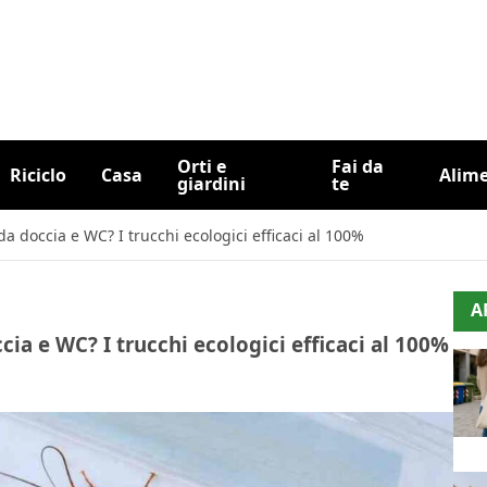
Orti e
Fai da
Riciclo
Casa
Alim
giardini
te
a doccia e WC? I trucchi ecologici efficaci al 100%
A
ia e WC? I trucchi ecologici efficaci al 100%