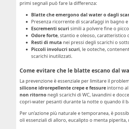
primi segnali può fare la differenza:
Blatte che emergono dal water o dagli scar
Presenza ricorrente di scarafaggi in bagno e
Escrementi scuri
simili a polvere fine o piccol
Odore forte
, stantio e oleoso, caratteristico d
Resti di muta
nei pressi degli scarichi o sotto
Piccoli involucri scuri
, le ooteche, contenent
scarichi inutilizzati.
Come evitare che le blatte escano dal wa
La prevenzione è essenziale per limitare il proble
silicone idrorepellente crepe e fessure
intorno al
non ritorno
negli scarichi di WC, lavandini e docce 
copri-water pesanti durante la notte o quando il 
Per un’azione più naturale e temporanea, è possib
oli essenziali di alloro, eucalipto o menta piperita, 