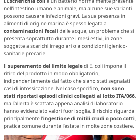
L’
Escherichia coli
è un batterio normalmente presente
nell’intestino umano e animale, ma alcune sue varianti
possono causare infezioni gravi. La sua presenza in
alimenti di origine marina è spesso legata a
contaminazioni fecali
delle acque, un problema che si
presenta soprattutto durante i mesi estivi, in zone
soggette a scarichi irregolari o a condizioni igienico-
sanitarie precarie.
Il
superamento del limite legale
di E. coli impone il
ritiro del prodotto in modo obbligatorio,
indipendentemente dal fatto che siano stati segnalati
casi di intossicazione. Nel caso specifico,
non sono
stati riportati episodi clinici collegati al lotto ITA/066
,
ma l’allerta è scattata appena analisi di laboratorio
hanno evidenziato valori fuori soglia. Il rischio riguarda
principalmente l’
ingestione di mitili crudi o poco cotti
,
pratica comune durante l’estate in molte zone costiere.