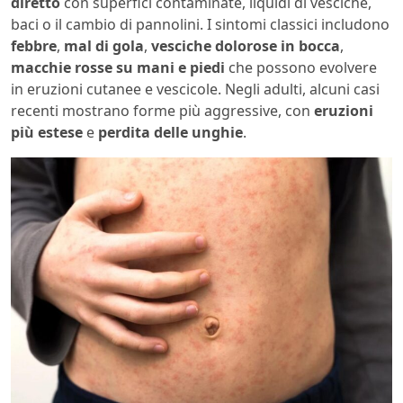
diretto
con superfici contaminate, liquidi di vesciche,
baci o il cambio di pannolini. I sintomi classici includono
febbre
,
mal di gola
,
vesciche dolorose in bocca
,
macchie rosse su mani e piedi
che possono evolvere
in eruzioni cutanee e vescicole. Negli adulti, alcuni casi
recenti mostrano forme più aggressive, con
eruzioni
più estese
e
perdita delle unghie
.