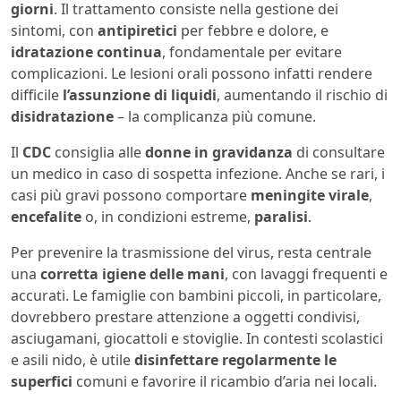
giorni
. Il trattamento consiste nella gestione dei
sintomi, con
antipiretici
per febbre e dolore, e
idratazione continua
, fondamentale per evitare
complicazioni. Le lesioni orali possono infatti rendere
difficile
l’assunzione di liquidi
, aumentando il rischio di
disidratazione
– la complicanza più comune.
Il
CDC
consiglia alle
donne in gravidanza
di consultare
un medico in caso di sospetta infezione. Anche se rari, i
casi più gravi possono comportare
meningite virale
,
encefalite
o, in condizioni estreme,
paralisi
.
Per prevenire la trasmissione del virus, resta centrale
una
corretta igiene delle mani
, con lavaggi frequenti e
accurati. Le famiglie con bambini piccoli, in particolare,
dovrebbero prestare attenzione a oggetti condivisi,
asciugamani, giocattoli e stoviglie. In contesti scolastici
e asili nido, è utile
disinfettare regolarmente le
superfici
comuni e favorire il ricambio d’aria nei locali.