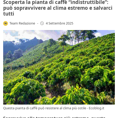
Scoperta la pianta di caffè “indistruttibile”:
può sopravvivere al clima estremo e salvarci
tutti
Team Redazione
-
4 Settembre 2025
Questa pianta di caffè può resistere al clima più ostile - Ecoblog.it