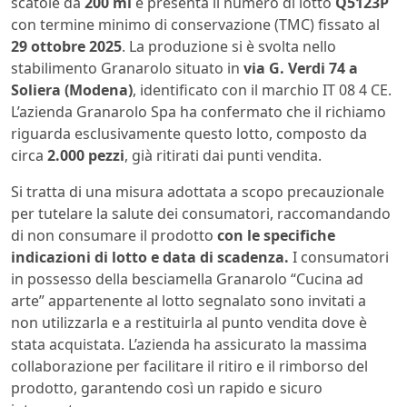
scatole da
200 ml
e presenta il numero di lotto
Q5123P
con termine minimo di conservazione (TMC) fissato al
29 ottobre 2025
. La produzione si è svolta nello
stabilimento Granarolo situato in
via G. Verdi 74 a
Soliera (Modena)
, identificato con il marchio IT 08 4 CE.
L’azienda Granarolo Spa ha confermato che il richiamo
riguarda esclusivamente questo lotto, composto da
circa
2.000 pezzi
, già ritirati dai punti vendita.
Si tratta di una misura adottata a scopo precauzionale
per tutelare la salute dei consumatori, raccomandando
di non consumare il prodotto
con le specifiche
indicazioni di lotto e data di scadenza.
I consumatori
in possesso della besciamella Granarolo “Cucina ad
arte” appartenente al lotto segnalato sono invitati a
non utilizzarla e a restituirla al punto vendita dove è
stata acquistata. L’azienda ha assicurato la massima
collaborazione per facilitare il ritiro e il rimborso del
prodotto, garantendo così un rapido e sicuro