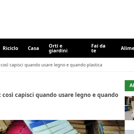
Orti e
Fai da
Riciclo
Casa
Alim
giardini
te
a: così capisci quando usare legno e quando plastica
A
a: così capisci quando usare legno e quando