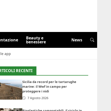
Beauty e
entazione
News
benessere
lle app
RTICOLI RECENTI
Sicilia da record per le tartarughe
marine: il Wwf in campo per
proteggere i nidi
7 Agosto 2026
Bioplastiche compostabili, il riciclo in