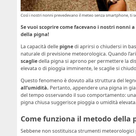
Così i nostri nonni prevedevano il meteo senza smartphone, ti ser
Se vuoi scoprire come facevano i nostri nonni a 
della pigna!
La capacità delle
pigne
di aprirsi o chiudersi in bas
naturale di previsione meteorologica. Quando l’aria 
scaglie
della pigna si aprono per permettere la dis
elevata o di pioggia imminente, le scaglie si chiud
Questo fenomeno è dovuto alla struttura del legn
all’umidità.
Pertanto, appendere una pigna in giar
del tempo osservando il suo comportamento: una p
pigna chiusa suggerisce pioggia o umidità elevata
Come funziona il metodo della 
Sebbene non sostituisca strumenti meteorologici