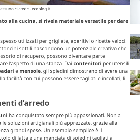
nessuno ci crede - ecoblog.it
o alla cucina, si rivela materiale versatile per dare
esso utilizzati per grigliate, aperitivi o ricette veloci.
bastoncini sottili nascondono un potenziale creativo che
essorio di recupero, possono diventare parte
are l’aspetto di una stanza. Dai
contenitori
per utensili
adari
e
mensole
, gli spiedini dimostrano di avere una
la facilità con cui possono essere tagliati e incollati, li
enti d’arredo
uni
ha conquistato sempre più appassionati. Non a
le soluzioni artigianali più apprezzate, grazie alla
nza grandi spese. Un esempio semplice è il
olo di latta e una manciata di spiedini tagliati a