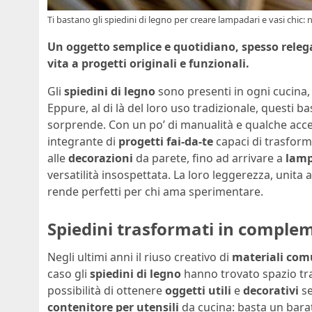
Ti bastano gli spiedini di legno per creare lampadari e vasi chic: 
Un oggetto semplice e quotidiano, spesso relegat
vita a progetti originali e funzionali.
Gli
spiedini di legno
sono presenti in ogni cucina, sp
Eppure, al di là del loro uso tradizionale, questi 
sorprende. Con un po’ di manualità e qualche acc
integrante di
progetti fai-da-te
capaci di trasform
alle
decorazioni
da parete, fino ad arrivare a
lamp
versatilità insospettata. La loro leggerezza, unita al
rende perfetti per chi ama sperimentare.
Spiedini trasformati in complem
Negli ultimi anni il riuso creativo di
materiali com
caso gli
spiedini di legno
hanno trovato spazio tra 
possibilità di ottenere
oggetti utili
e
decorativi
se
contenitore per utensili
da cucina: basta un baratt