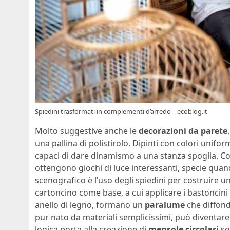
Spiedini trasformati in complementi d’arredo – ecoblog.it
Molto suggestive anche le
decorazioni da parete
una pallina di polistirolo. Dipinti con colori unifo
capaci di dare dinamismo a una stanza spoglia. Con
ottengono giochi di luce interessanti, specie quand
scenografico è l’uso degli spiedini per costruire u
cartoncino come base, a cui applicare i bastoncini 
anello di legno, formano un
paralume
che diffond
pur nato da materiali semplicissimi, può diventare 
logica porta alla creazione di
mensole circolari
so