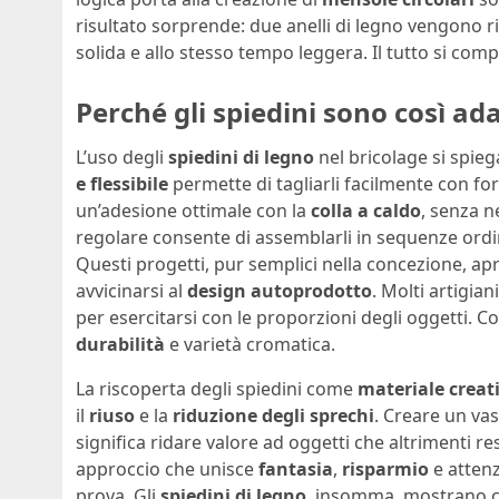
risultato sorprende: due anelli di legno vengono ri
solida e allo stesso tempo leggera. Il tutto si com
Perché gli spiedini sono così adat
L’uso degli
spiedini di legno
nel bricolage si spieg
e flessibile
permette di tagliarli facilmente con for
un’adesione ottimale con la
colla a caldo
, senza n
regolare consente di assemblarli in sequenze ord
Questi progetti, pur semplici nella concezione, ap
avvicinarsi al
design autoprodotto
. Molti artigia
per esercitarsi con le proporzioni degli oggetti. Co
durabilità
e varietà cromatica.
La riscoperta degli spiedini come
materiale creat
il
riuso
e la
riduzione degli sprechi
. Creare un va
significa ridare valore ad oggetti che altrimenti r
approccio che unisce
fantasia
,
risparmio
e attenz
prova. Gli
spiedini di legno
, insomma, mostrano c