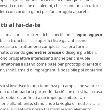
vestiti con decine di spiedini, che creano una struttura
pleta con corde o ganci per l’ancoraggio a parete.
ti al fai-da-te
a con alcune caratteristiche specifiche. Il
legno leggero
bici o tronchesi. Le superfici lisce garantiscono
ecessità di trattamenti complessi. La loro forma
inate, creando
geometrie precise
o disegni più liberi.
rono prospettive interessanti anche per chi vuole
ni amatoriali li usano come base per prototipi di arredi o
n vernici, smalti o impregnanti è possibile poi conferire
ivo
si inserisce in una tendenza più ampia che valorizza
so o un lampadario partendo da ciò che già si ha in casa
esterebbero confinati a un impiego limitato. Un
ione all’ambiente, stimolando la voglia di mettersi alla
ome la creatività possa trasformare un elemento