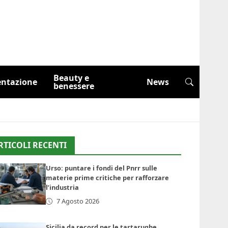
Beauty e
entazione
News
benessere
RTICOLI RECENTI
Urso: puntare i fondi del Pnrr sulle
materie prime critiche per rafforzare
l’industria
7 Agosto 2026
Sicilia da record per le tartarughe