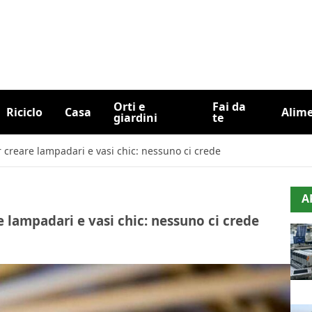
Orti e
Fai da
Riciclo
Casa
Alim
giardini
te
r creare lampadari e vasi chic: nessuno ci crede
A
re lampadari e vasi chic: nessuno ci crede