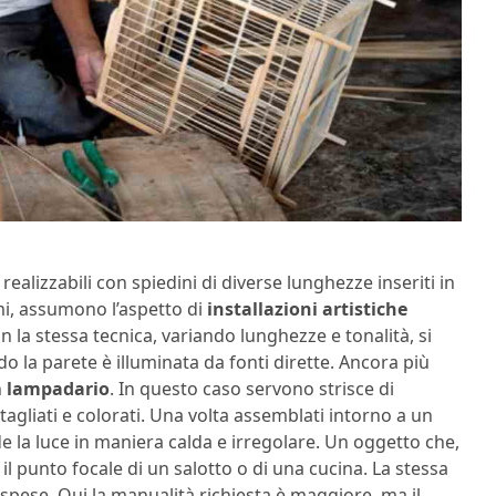
, realizzabili con spiedini di diverse lunghezze inseriti in
rmi, assumono l’aspetto di
installazioni artistiche
 la stessa tecnica, variando lunghezze e tonalità, si
o la parete è illuminata da fonti dirette. Ancora più
n
lampadario
. In questo caso servono strisce di
tagliati e colorati. Una volta assemblati intorno a un
e la luce in maniera calda e irregolare. Un oggetto che,
il punto focale di un salotto o di una cucina. La stessa
spese. Qui la manualità richiesta è maggiore, ma il