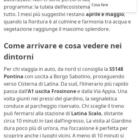
Cosa fare
programma: la tutela dell’ecosistema viene prima di
tutto. I mesi più suggestivi restano
aprile e maggio
,
quando la fioritura è al culmine e l’armonia tra acqua e
vegetazione raggiunge il massimo splendore.
Come arrivare e cosa vedere nei
dintorni
Per chi viaggia in auto, da nord si consiglia la
SS148
Pontina
con uscita a Borgo Sabotino, proseguendo
verso Cisterna di Latina. Da sud, l’itinerario più rapido
passa dall’
A1 uscita Frosinone
e dalla Via Appia. Una
volta giunti nei pressi del giardino, la segnaletica
conduce al parcheggio riservato. Chi sceglie il treno
può fermarsi alla stazione di
Latina Scalo
, distante
circa 10 minuti in taxi dall’ingresso. La visita al Giardino
dura poco più di un’ora, ma l’occasione è perfetta per
scoprire anche i luoghi vicini. A meno di 10 minuti si