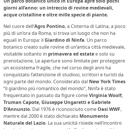
Un parco botanico unico in Europa apre solo pochi
giorni all’anno: un intreccio di rovine medievali,
acque cristalline e oltre mille specie di piante.
Nel cuore dell’
Agro Pontino
, a Cisterna di Latina, a poco
più di un’ora da Roma, si trova un luogo che non ha
eguali in Europa: il
Giardino di Ninfa
. Un parco
botanico creato sulle rovine di un’antica città medievale,
visitabile soltanto in
primavera ed estate
e solo su
prenotazione. Le aperture sono limitate per proteggere
un ecosistema fragile, che nel corso degli anni ha
conquistato l’attenzione di studiosi, scrittori e turisti da
ogni parte del mondo. Considerato dal
New York Times
“il giardino più romantico del mondo”, Ninfa è stato
frequentato in passato da figure come
Virginia Woolf,
Truman Capote, Giuseppe Ungaretti e Gabriele
D’Annunzio
. Dal 1976 è riconosciuto come
Oasi WWF
,
mentre dal 2000 è stato dichiarato
Monumento
Naturale del Lazio
. La sua unicità risiede nell’incontro