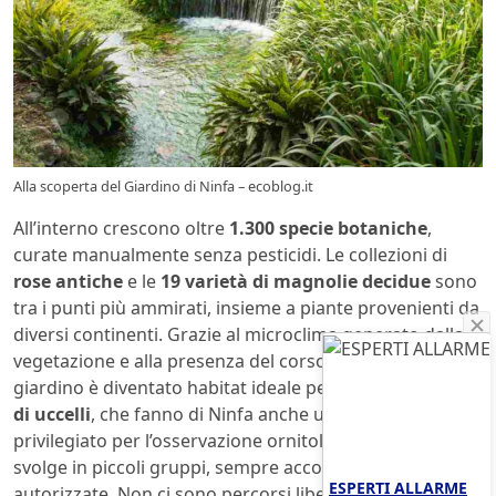
Alla scoperta del Giardino di Ninfa – ecoblog.it
All’interno crescono oltre
1.300 specie botaniche
,
curate manualmente senza pesticidi. Le collezioni di
rose antiche
e le
19 varietà di magnolie decidue
sono
tra i punti più ammirati, insieme a piante provenienti da
diversi continenti. Grazie al microclima generato dalla
vegetazione e alla presenza del corso d’acqua, il
giardino è diventato habitat ideale per più di
150 specie
di uccelli
, che fanno di Ninfa anche un luogo
privilegiato per l’osservazione ornitologica. La visita si
svolge in piccoli gruppi, sempre accompagnati da guide
ESPERTI ALLARME
autorizzate. Non ci sono percorsi liberi né accessi fuori