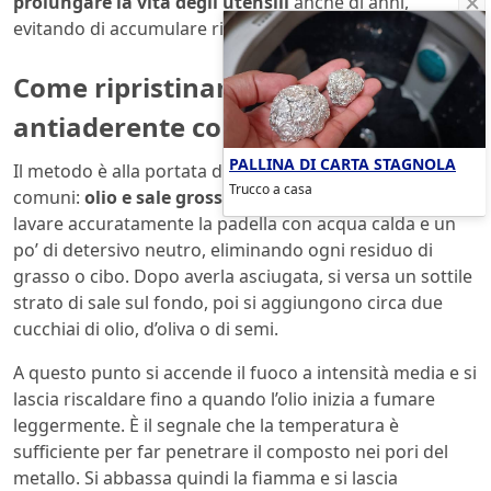
prolungare la vita degli utensili
anche di anni,
evitando di accumulare rifiuti metallici inutili.
Come ripristinare lo strato
antiaderente con olio e sale
PALLINA DI CARTA STAGNOLA
Il metodo è alla portata di tutti e utilizza due ingredienti
Trucco a casa
comuni:
olio e sale grosso
. Per prima cosa è necessario
lavare accuratamente la padella con acqua calda e un
po’ di detersivo neutro, eliminando ogni residuo di
grasso o cibo. Dopo averla asciugata, si versa un sottile
strato di sale sul fondo, poi si aggiungono circa due
cucchiai di olio, d’oliva o di semi.
A questo punto si accende il fuoco a intensità media e si
lascia riscaldare fino a quando l’olio inizia a fumare
leggermente. È il segnale che la temperatura è
sufficiente per far penetrare il composto nei pori del
metallo. Si abbassa quindi la fiamma e si lascia