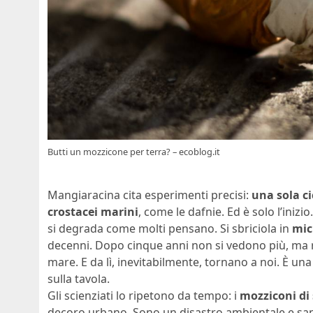
Butti un mozzicone per terra? – ecoblog.it
Mangiaracina cita esperimenti precisi:
una sola ci
crostacei marini
, come le dafnie. Ed è solo l’inizi
si degrada come molti pensano. Si sbriciola in
mic
decenni. Dopo cinque anni non si vedono più, ma re
mare. E da lì, inevitabilmente, tornano a noi. È un
sulla tavola.
Gli scienziati lo ripetono da tempo: i
mozziconi di 
decoro urbano. Sono un disastro ambientale e sanit