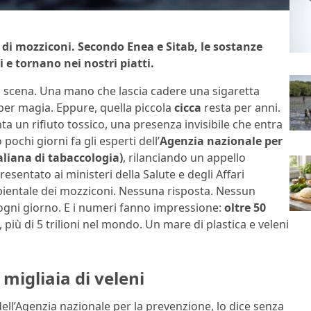
 di mozziconi. Secondo Enea e Sitab, le sostanze
i e tornano nei nostri piatti.
 scena. Una mano che lascia cadere una sigaretta
per magia. Eppure, quella piccola
cicca
resta per anni.
ta un rifiuto tossico, una presenza invisibile che entra
pochi giorni fa gli esperti dell’
Agenzia nazionale per
taliana di tabaccologia)
, rilanciando un appello
entato ai ministeri della Salute e degli Affari
bientale dei mozziconi. Nessuna risposta. Nessun
 ogni giorno. E i numeri fanno impressione:
oltre 50
, più di 5 trilioni nel mondo. Un mare di plastica e veleni
migliaia di veleni
dell’Agenzia nazionale per la prevenzione, lo dice senza