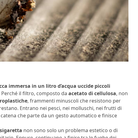
cca immersa in un litro d’acqua uccide piccoli
o. Perché il filtro, composto da
acetato di cellulosa
, non
roplastiche
, frammenti minuscoli che resistono per
stano. Entrano nei pesci, nei molluschi, nei frutti di
a catena che parte da un gesto automatico e finisce
sigaretta
non sono solo un problema estetico o di
ario. Eppure, continuano a finire tra le fughe dei