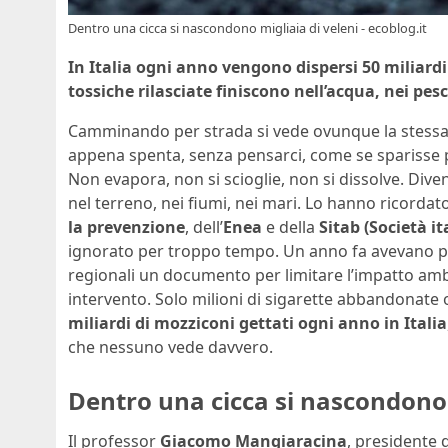
Dentro una cicca si nascondono migliaia di veleni - ecoblog.it
In Italia ogni anno vengono dispersi 50 miliardi
tossiche rilasciate finiscono nell’acqua, nei pesc
Camminando per strada si vede ovunque la stessa
appena spenta, senza pensarci, come se sparisse 
Non evapora, non si scioglie, non si dissolve. Diven
nel terreno, nei fiumi, nei mari. Lo hanno ricordato 
la prevenzione
, dell’
Enea
e della
Sitab (Società i
ignorato per troppo tempo. Un anno fa avevano pres
regionali un documento per limitare l’impatto am
intervento. Solo milioni di sigarette abbandonate
miliardi di mozziconi gettati ogni anno in Italia
che nessuno vede davvero.
Dentro una cicca si nascondono 
Il professor
Giacomo Mangiaracina
, presidente 