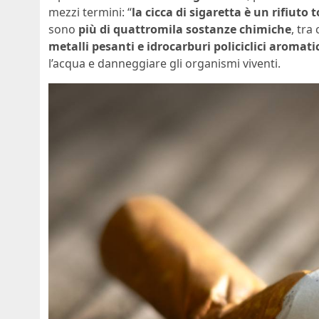
mezzi termini: “
la cicca di sigaretta è un rifiuto
sono
più di quattromila sostanze chimiche
, tra
metalli pesanti e idrocarburi policiclici aromati
l’acqua e danneggiare gli organismi viventi.