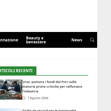
Beauty e
entazione
News
benessere
RTICOLI RECENTI
Urso: puntare i fondi del Pnrr sulle
materie prime critiche per rafforzare
l’industria
7 Agosto 2026
Sicilia da record per le tartarughe