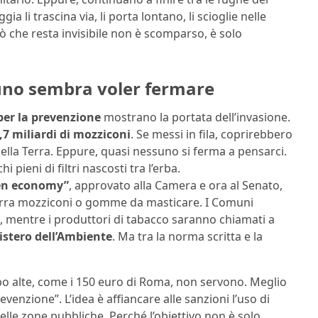
ia li trascina via, li porta lontano, li scioglie nelle
iò che resta invisibile non è scomparso, è solo
uno sembra voler fermare
per la prevenzione
mostrano la portata dell’invasione.
,7 miliardi di mozziconi
. Se messi in fila, coprirebbero
ella Terra. Eppure, quasi nessuno si ferma a pensarci.
 pieni di filtri nascosti tra l’erba.
en economy”
, approvato alla Camera e ora al Senato,
terra mozziconi o gomme da masticare. I Comuni
e, mentre i produttori di tabacco saranno chiamati a
istero dell’Ambiente
. Ma tra la norma scritta e la
po alte, come i 150 euro di Roma, non servono. Meglio
venzione”. L’idea è affiancare alle sanzioni l’uso di
elle zone pubbliche. Perché l’obiettivo non è solo