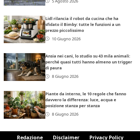
5 Agosto 2026
Lidl rilancia il robot da cucina che ha
sfidato il Bimby: tutte le funzioni a un
prezzo piccolissimo
10 Giugno 2026
Ansia nei cani, lo studio su 43 mila animali:
perché quasi tutti hanno almeno un trigger
di paura
8 Giugno 2026
Piante da interno, le 10 regole che fanno
davvero la differenza: luce, acqua e
posizione stanza per stanza
8 Giugno 2026
Redazione
Disclaimer
Privacy Policy