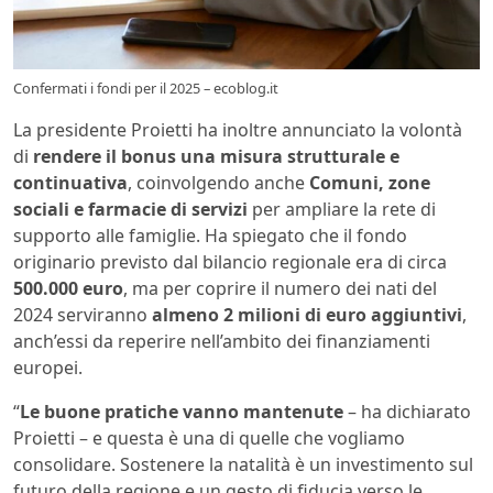
Confermati i fondi per il 2025 – ecoblog.it
La presidente Proietti ha inoltre annunciato la volontà
di
rendere il bonus una misura strutturale e
continuativa
, coinvolgendo anche
Comuni, zone
sociali e farmacie di servizi
per ampliare la rete di
supporto alle famiglie. Ha spiegato che il fondo
originario previsto dal bilancio regionale era di circa
500.000 euro
, ma per coprire il numero dei nati del
2024 serviranno
almeno 2 milioni di euro aggiuntivi
,
anch’essi da reperire nell’ambito dei finanziamenti
europei.
“
Le buone pratiche vanno mantenute
– ha dichiarato
Proietti – e questa è una di quelle che vogliamo
consolidare. Sostenere la natalità è un investimento sul
futuro della regione e un gesto di fiducia verso le