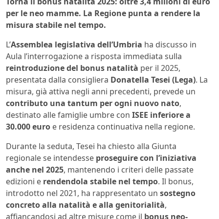
Torna il bonus natalità 2025: oltre 3,4 milioni di euro
per le neo mamme. La Regione punta a rendere la
misura stabile nel tempo.
L’
Assemblea legislativa dell’Umbria
ha discusso in
Aula l’interrogazione a risposta immediata sulla
reintroduzione del bonus natalità
per il 2025,
presentata dalla consigliera
Donatella Tesei (Lega)
. La
misura, già attiva negli anni precedenti, prevede un
contributo una tantum per ogni nuovo nato
,
destinato alle famiglie umbre con
ISEE inferiore a
30.000 euro
e residenza continuativa nella regione.
Durante la seduta, Tesei ha chiesto alla Giunta
regionale se intendesse
proseguire con l’iniziativa
anche nel 2025
, mantenendo i criteri delle passate
edizioni e
rendendola stabile nel tempo
. Il bonus,
introdotto nel 2021, ha rappresentato un
sostegno
concreto alla natalità e alla genitorialità
,
affiancandosi ad altre misure come il
bonus neo-