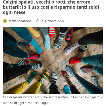
Calzini spaiati, vecchi o rotti, che errore
buttarli: io li uso così e risparmio tanti soldi
ogni mese
Team Redazione
-
25 Ottobre 2025
Calzini spaiati, vecchi o rotti, che errore buttarli: io li uso così e risparmio
tanti soldi ogni mese - ecoblog.it