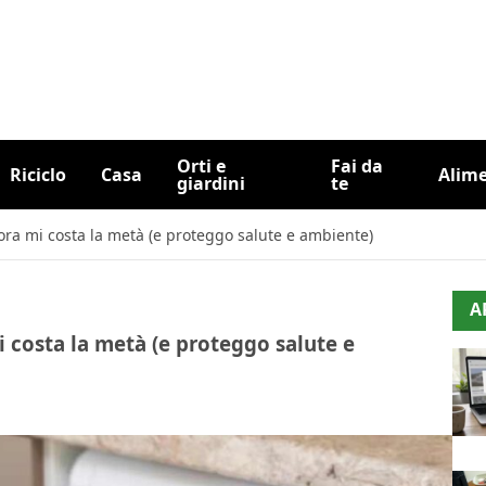
Orti e
Fai da
Riciclo
Casa
Alim
giardini
te
” ora mi costa la metà (e proteggo salute e ambiente)
A
mi costa la metà (e proteggo salute e