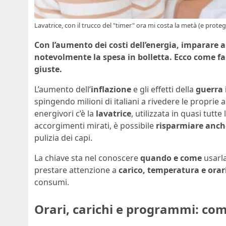
Lavatrice, con il trucco del "timer" ora mi costa la metà (e prote
Con l’aumento dei costi dell’energia, imparare a
notevolmente la spesa in bolletta. Ecco come f
giuste.
L’aumento dell’
inflazione
e gli effetti della
guerra 
spingendo milioni di italiani a rivedere le proprie 
energivori c’è la
lavatrice
, utilizzata in quasi tut
accorgimenti mirati, è possibile
risparmiare anch
pulizia dei capi.
La chiave sta nel conoscere
quando e come
usarla
prestare attenzione a
carico, temperatura e orari
consumi.
Orari, carichi e programmi: com