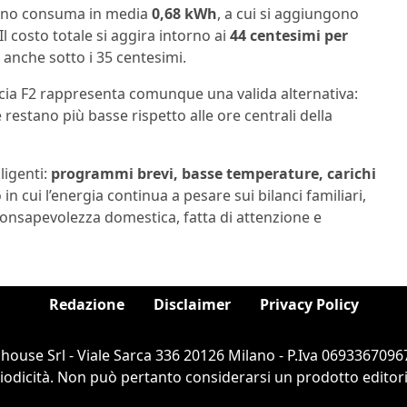
 pieno consuma in media
0,68 kWh
, a cui si aggiungono
 costo totale si aggira intorno ai
44 centesimi per
 anche sotto i 35 centesimi.
fascia F2 rappresenta comunque una valida alternativa:
fe restano più basse rispetto alle ore centrali della
ligenti:
programmi brevi, basse temperature, carichi
n cui l’energia continua a pesare sui bilanci familiari,
consapevolezza domestica, fatta di attenzione e
Redazione
Disclaimer
Privacy Policy
ouse Srl - Viale Sarca 336 20126 Milano - P.Iva 06933670967
dicità. Non può pertanto considerarsi un prodotto editorial