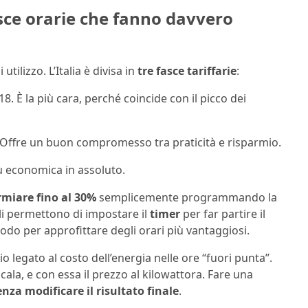
asce orarie che fanno davvero
utilizzo. L’Italia è divisa in
tre fasce tariffarie
:
 18. È la più cara, perché coincide con il picco dei
ali. Offre un buon compromesso tra praticità e risparmio.
più economica in assoluto.
rmiare fino al 30%
semplicemente programmando la
lli permettono di impostare il
timer
per far partire il
do per approfittare degli orari più vantaggiosi.
o legato al costo dell’energia nelle ore “fuori punta”.
tà cala, e con essa il prezzo al kilowattora. Fare una
za modificare il risultato finale
.