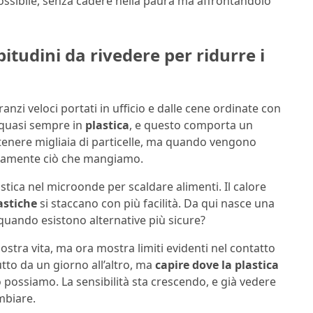
ssibile, senza cadere nella paura ma affrontandolo
itudini da rivedere per ridurre i
pranzi veloci portati in ufficio e dalle cene ordinate con
o quasi sempre in
plastica
, e questo comporta un
enere migliaia di particelle, ma quando vengono
ttamente ciò che mangiamo.
tica nel microonde per scaldare alimenti. Il calore
astiche
si staccano con più facilità. Da qui nasce una
uando esistono alternative più sicure?
ostra vita, ma ora mostra limiti evidenti nel contatto
utto da un giorno all’altro, ma
capire dove la plastica
 possiamo. La sensibilità sta crescendo, e già vedere
mbiare.