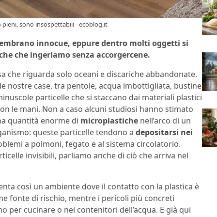
ieni, sono insospettabili - ecoblog.it
sembrano innocue, eppure dentro molti oggetti si
iche che ingeriamo senza accorgercene.
a che riguarda solo oceani e discariche abbandonate.
 nostre case, tra pentole, acqua imbottigliata, bustine
i minuscole particelle che si staccano dai materiali plastici
o con le mani. Non a caso alcuni studiosi hanno stimato
na quantità enorme di
microplastiche
nell’arco di un
rganismo: queste particelle tendono a
depositarsi nei
oblemi a polmoni, fegato e al sistema circolatorio.
celle invisibili, parliamo anche di ciò che arriva nel
enta così un ambiente dove il contatto con la plastica è
fonte di rischio, mentre i pericoli più concreti
 per cucinare o nei contenitori dell’acqua. E già qui