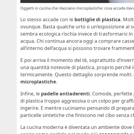
Oggetti in cucina che rilasciano microplastiche: cosa accade davve
Lo stesso accade con le
bottiglie di plastica
. Mol
ovunque. Basta qualche urto o un’esposizione al sole
sembra ecologica rischia invece di trasformarsi in
acqua. Chi continua ancora oggi a comprare casse 
all’interno dell’acqua si possono trovare frammenti
E poi arriva il momento del tè, soprattutto d’inver
una quantità notevole di plastica, proprio perché i
termicamente. Questo dettaglio sorprende molti: 
microplastiche
.
Infine, le
padelle antiaderenti
. Comode, perfette p
di plastica troppo aggressiva o un colpo per graff
ingerire. E mentre cuciniamo pensando di preparar
particelle sintetiche che finiscono nel cibo senza
La cucina moderna è diventata un ambiente dove l