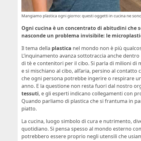
Mangiamo plastica ogni giorno: questi oggetti in cucina ne sono p
Ogni cucina è un concentrato di abitudini che 
nasconde un problema invisibile: le microplast
Il tema della
plastica
nel mondo non è più qualcos
L’inquinamento avanza sottotraccia anche dentro le
di tè e contenitori per il cibo. Si parla di milioni d
e si mischiano al cibo, all’aria, persino al contatt
che ogni persona potrebbe ingerire o respirare u
anno. E la questione non resta fuori dal nostro o
tessuti
, e gli esperti indicano collegamenti con pr
Quando parliamo di plastica che si frantuma in parti
piatto.
La cucina, luogo simbolo di cura e nutrimento, div
quotidiano. Si pensa spesso al mondo esterno come 
potrebbero essere proprio negli utensili che usiamo