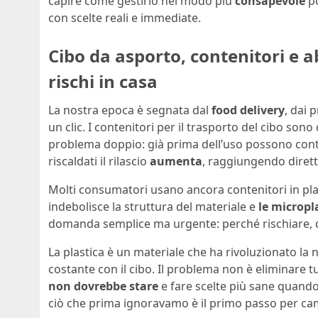
capire come gestirlo nel modo più
consapevole
po
con scelte reali e immediate.
Cibo da asporto, contenitori e ab
rischi in casa
La nostra epoca è segnata dal
food delivery
, dai 
un clic. I contenitori per il trasporto del cibo son
problema doppio: già prima dell’uso possono cont
riscaldati il rilascio
aumenta
, raggiungendo dire
Molti consumatori usano ancora contenitori in plas
indebolisce la struttura del materiale e
le micropl
domanda semplice ma urgente: perché rischiare, q
La plastica è un materiale che ha rivoluzionato la n
costante con il cibo. Il problema non è eliminare t
non dovrebbe stare
e fare scelte più sane quando
ciò che prima ignoravamo è il primo passo per ca