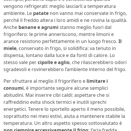
vengono refrigerati: meglio lasciarli a temperatura
ambiente. Le
patate
non vanno mai conservate in frigo,
perché il freddo altera i loro amidi e ne rovina la qualità.
Anche
banane e agrumi
stanno meglio fuori dal
frigorifero: le prime anneriscono, mentre limoni e
arance resistono perfettamente in un luogo fresco.
Il
miele
, conservato in frigo, si solidifica: va tenuto in
dispensa, lontano dalla luce e da fonti di calore. Lo
stesso vale per
cipolle e aglio
, che rilascerebbero odori
sgradevoli e rovinerebbero l’ambiente interno del frigo.
Per sfruttare al meglio il frigorifero e
limitare i
consumi
, è importante seguire alcune semplici
abitudini. Mai inserire cibi caldi: aspettare che si
raffreddino evita shock termici e inutili sprechi
energetici. Tenere lo sportello aperto il meno possibile,
soprattutto nei mesi estivi, aiuta a mantenere stabile la
temperatura. Un altro aspetto spesso sottovalutato è
non riempire eccessivamente il frigo
: l’aria fredda