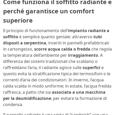
Come funziona il soffitto radiante e
perché garantisce un comfort
superiore
Il principio di funzionamento dell’
impianto radiante a
soffitto
è semplice quanto geniale: attraverso
tubi
disposti a serpentina
, inseriti in pannelli prefabbricati
in cartongesso,
scorre acqua calda o fredda
che regola
la temperatura dell’ambiente per
irraggiamento
. A
differenza dei sistemi tradizionali che scaldano o
raffreddano l’aria, il radiante agisce sulle
superfici
e
questo evita la stratificazione tipica dei termosifoni o le
correnti d’aria dei condizionatori. In inverno, l’acqua
calda scalda in modo uniforme; in estate, l’acqua fredda
raffresca, a patto che sia
associata a una macchina
per la deumidificazione
, per evitare la formazione di
condensa.
Il pannello radiante è una sorta di “sandwich” con una