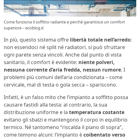
Come funziona il soffitto radiante e perché garantisce un comfort
superiore – ecoblog.it
In più, questo sistema offre
libertà totale nell’arredo
:
non essendoci né split né radiatori, si può sfruttare
ogni parete senza vincoli. Anche dal punto di vista
sanitario, il comfort è evidente:
niente polveri,
nessuna corrente d’aria fredda, nessun rumore
. I
problemi più comuni dell’aria condizionata – come
cervicale, mal di testa o gola secca – spariscono.
Infatti, è un falso mito che l’impianto a soffitto possa
causare fastidi alla testa: al contrario, la sua
distribuzione uniforme e la
temperatura costante
evitano gli sbalzi e mantengono il corpo in equilibrio
termico. Né tantomeno “riscalda il piano di sopra”,
come temono alcuni: l’impianto è
coibentato verso