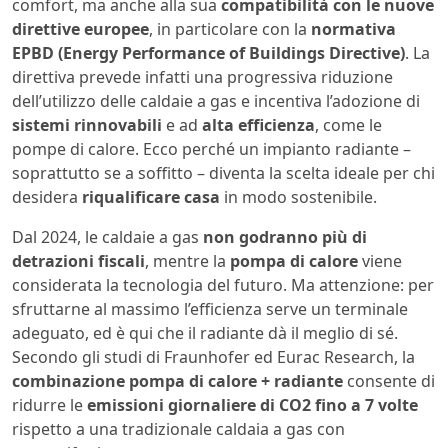
comfort, ma anche alla sua
compatibilità con le nuove
direttive europee
, in particolare con la
normativa
EPBD (Energy Performance of Buildings Directive)
. La
direttiva prevede infatti una progressiva riduzione
dell’utilizzo delle caldaie a gas e incentiva l’adozione di
sistemi rinnovabili
e ad
alta efficienza
, come le
pompe di calore. Ecco perché un impianto radiante –
soprattutto se a soffitto – diventa la scelta ideale per chi
desidera
riqualificare casa
in modo sostenibile.
Dal 2024, le caldaie a gas
non godranno più di
detrazioni fiscali
, mentre la
pompa di calore
viene
considerata la tecnologia del futuro. Ma attenzione: per
sfruttarne al massimo l’efficienza serve un terminale
adeguato, ed è qui che il radiante dà il meglio di sé.
Secondo gli studi di Fraunhofer ed Eurac Research, la
combinazione pompa di calore + radiante
consente di
ridurre le
emissioni giornaliere di CO2 fino a 7 volte
rispetto a una tradizionale caldaia a gas con