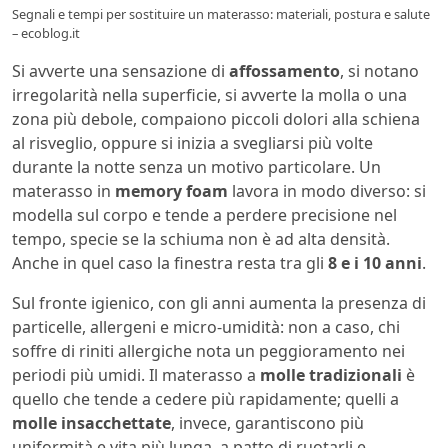
Segnali e tempi per sostituire un materasso: materiali, postura e salute
– ecoblog.it
Si avverte una sensazione di
affossamento
, si notano
irregolarità nella superficie, si avverte la molla o una
zona più debole, compaiono piccoli dolori alla schiena
al risveglio, oppure si inizia a svegliarsi più volte
durante la notte senza un motivo particolare. Un
materasso in
memory foam
lavora in modo diverso: si
modella sul corpo e tende a perdere precisione nel
tempo, specie se la schiuma non è ad alta densità.
Anche in quel caso la finestra resta tra gli
8 e i 10 anni
.
Sul fronte igienico, con gli anni aumenta la presenza di
particelle, allergeni e micro‑umidità: non a caso, chi
soffre di riniti allergiche nota un peggioramento nei
periodi più umidi. Il materasso a
molle tradizionali
è
quello che tende a cedere più rapidamente; quelli a
molle insacchettate
, invece, garantiscono più
uniformità e vita più lunga, a patto di ruotarli e