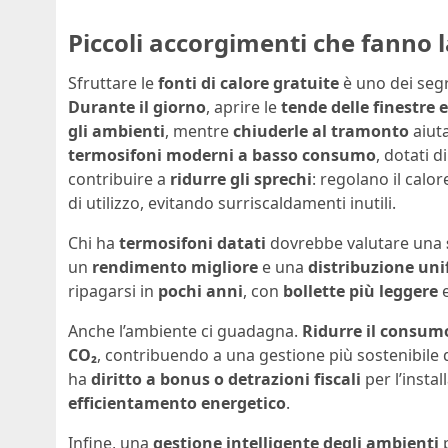
Piccoli accorgimenti che fanno l
Sfruttare le
fonti di calore gratuite
è uno dei segr
Durante il giorno
, aprire le
tende delle finestre 
gli ambienti
, mentre
chiuderle al tramonto
aiut
termosifoni moderni a basso consumo
, dotati d
contribuire a
ridurre gli sprechi
: regolano il calo
di utilizzo, evitando surriscaldamenti inutili.
Chi ha
termosifoni datati
dovrebbe valutare una
un
rendimento migliore
e una
distribuzione uni
ripagarsi in
pochi anni
, con
bollette più leggere
Anche l’ambiente ci guadagna.
Ridurre il consum
CO₂
, contribuendo a una gestione più sostenibile de
ha
diritto a bonus o detrazioni fiscali
per l’instal
efficientamento energetico
.
Infine, una
gestione intelligente degli ambienti
p