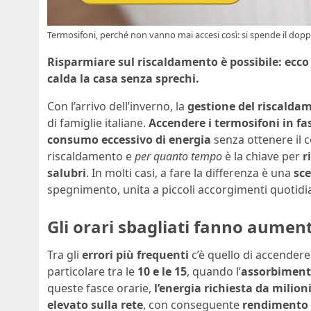
Termosifoni, perché non vanno mai accesi così: si spende il doppio
Risparmiare sul riscaldamento è possibile: ecco 
calda la casa senza sprechi.
Con l’arrivo dell’inverno, la
gestione del riscalda
di famiglie italiane.
Accendere i termosifoni in fa
consumo eccessivo di energia
senza ottenere il 
riscaldamento e
per quanto tempo
è la chiave per
r
salubri
. In molti casi, a fare la differenza è una
sce
spegnimento, unita a piccoli accorgimenti quotidia
Gli orari sbagliati fanno aumen
Tra gli
errori più frequenti
c’è quello di accendere
particolare tra le
10 e le 15
, quando l’
assorbimento
queste fasce orarie,
l’energia richiesta da mili
elevato sulla rete
, con conseguente
rendimento 