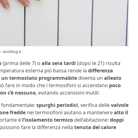
– ecoblog.it
o
(prima delle 7) o
alla sera tardi
(dopo le 21) risulta
temperatura esterna più bassa rende la
differenza
,
un termostato programmabile
diventa un
alleato
uò fare in modo che i termosifoni si accendano
poco
on c’è nessuno
, evitando accensioni inutili.
o fondamentale:
spurghi periodici
, verifica delle
valvole
one fredde
nei termosifoni aiutano a mantenere
alto il
ortante è
l’isolamento termico
dell’abitazione:
doppi
possono fare la differenza nella
tenuta del calore