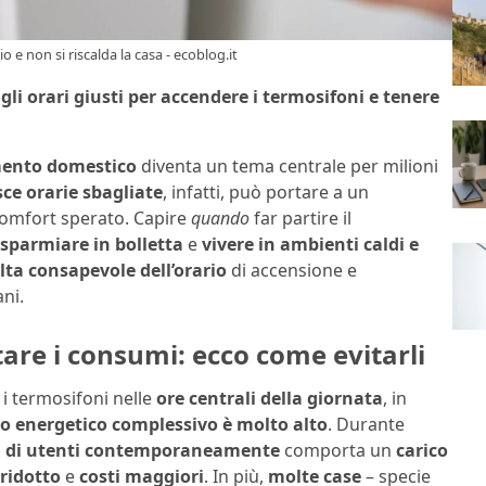
 e non si riscalda la casa - ecoblog.it
gli orari giusti per accendere i termosifoni e tenere
mento domestico
diventa un tema centrale per milioni
sce orarie sbagliate
, infatti, può portare a un
comfort sperato. Capire
quando
far partire il
isparmiare in bolletta
e
vivere in ambienti caldi e
lta consapevole dell’orario
di accensione e
ni.
tare i consumi: ecco come evitarli
 i termosifoni nelle
ore centrali della giornata
, in
 energetico complessivo è molto alto
. Durante
oni di utenti contemporaneamente
comporta un
carico
ridotto
e
costi maggiori
. In più,
molte case
– specie