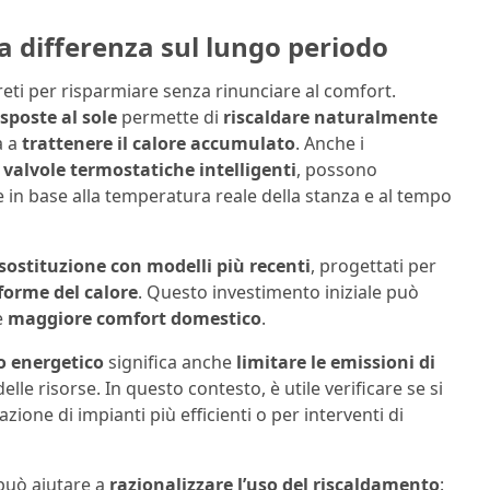
a differenza sul lungo periodo
eti per risparmiare senza rinunciare al comfort.
esposte al sole
permette di
riscaldare naturalmente
a a
trattenere il calore accumulato
. Anche i
i
valvole termostatiche intelligenti
, possono
re in base alla temperatura reale della stanza e al tempo
sostituzione con modelli più recenti
, progettati per
forme del calore
. Questo investimento iniziale può
e
maggiore comfort domestico
.
o energetico
significa anche
limitare le emissioni di
lle risorse. In questo contesto, è utile verificare se si
lazione di impianti più efficienti o per interventi di
uò aiutare a
razionalizzare l’uso del riscaldamento
: