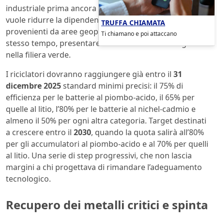
industriale prima ancora che ambientale. Bruxelles
vuole ridurre la dipendenza dall’importazione di risorse
TRUFFA CHIAMATA
provenienti da aree geopoliticamente instabili e, allo
Ti chiamano e poi attaccano
stesso tempo, presentare l’Unione come leader globale
nella filiera verde.
I riciclatori dovranno raggiungere già entro il
31
dicembre 2025
standard minimi precisi: il 75% di
efficienza per le batterie al piombo‑acido, il 65% per
quelle al litio, l’80% per le batterie al nichel‑cadmio e
almeno il 50% per ogni altra categoria. Target destinati
a crescere entro il
2030
, quando la quota salirà all’80%
per gli accumulatori al piombo‑acido e al 70% per quelli
al litio. Una serie di step progressivi, che non lascia
margini a chi progettava di rimandare l’adeguamento
tecnologico.
Recupero dei metalli critici e spinta