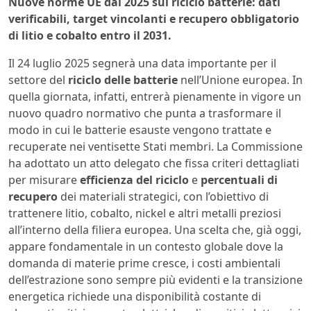
Nuove norme UE dal 2025 sul riciclo batterie: dati
verificabili, target vincolanti e recupero obbligatorio
di litio e cobalto entro il 2031.
Il 24 luglio 2025 segnerà una data importante per il
settore del
riciclo delle batterie
nell’Unione europea. In
quella giornata, infatti, entrerà pienamente in vigore un
nuovo quadro normativo che punta a trasformare il
modo in cui le batterie esauste vengono trattate e
recuperate nei ventisette Stati membri. La Commissione
ha adottato un atto delegato che fissa criteri dettagliati
per misurare
efficienza del riciclo
e
percentuali di
recupero
dei materiali strategici, con l’obiettivo di
trattenere litio, cobalto, nickel e altri metalli preziosi
all’interno della filiera europea. Una scelta che, già oggi,
appare fondamentale in un contesto globale dove la
domanda di materie prime cresce, i costi ambientali
dell’estrazione sono sempre più evidenti e la transizione
energetica richiede una disponibilità costante di