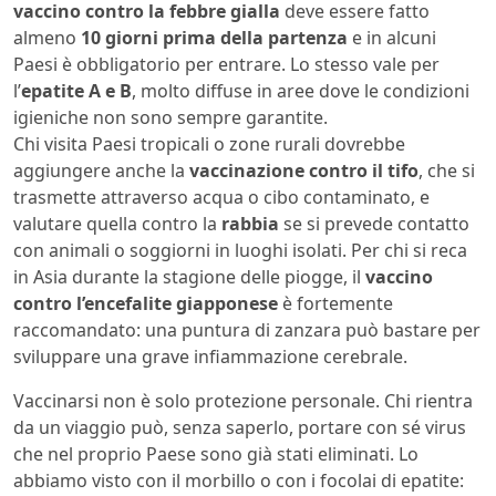
vaccino contro la febbre gialla
deve essere fatto
almeno
10 giorni prima della partenza
e in alcuni
Paesi è obbligatorio per entrare. Lo stesso vale per
l’
epatite A e B
, molto diffuse in aree dove le condizioni
igieniche non sono sempre garantite.
Chi visita Paesi tropicali o zone rurali dovrebbe
aggiungere anche la
vaccinazione contro il tifo
, che si
trasmette attraverso acqua o cibo contaminato, e
valutare quella contro la
rabbia
se si prevede contatto
con animali o soggiorni in luoghi isolati. Per chi si reca
in Asia durante la stagione delle piogge, il
vaccino
contro l’encefalite giapponese
è fortemente
raccomandato: una puntura di zanzara può bastare per
sviluppare una grave infiammazione cerebrale.
Vaccinarsi non è solo protezione personale. Chi rientra
da un viaggio può, senza saperlo, portare con sé virus
che nel proprio Paese sono già stati eliminati. Lo
abbiamo visto con il morbillo o con i focolai di epatite: