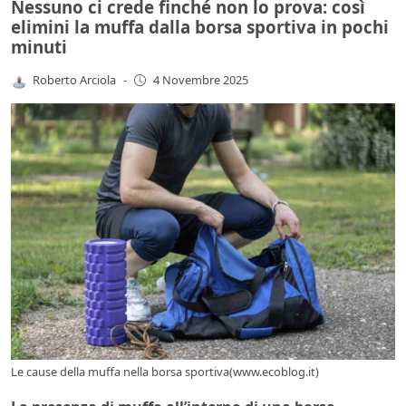
Nessuno ci crede finché non lo prova: così
elimini la muffa dalla borsa sportiva in pochi
minuti
Roberto Arciola
-
4 Novembre 2025
Le cause della muffa nella borsa sportiva(www.ecoblog.it)