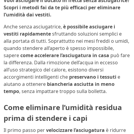
Vuoi asciugare il bucato in fretta senza asciugatrice?
Scopri i metodi fai da te più efficaci per eliminare
l’umidità dai vestiti.
Anche senza asciugatrice,
è possibile asciugare i
vestiti rapidamente
sfruttando soluzioni semplici e
alla portata di tutti. Soprattutto nei mesi freddi o umidi,
quando stendere all’aperto è spesso impossibile,
sapere
come accelerare l’asciugatura in casa
può fare
la differenza. Dalla rimozione dell’acqua in eccesso
all’uso strategico del calore, esistono diversi
accorgimenti intelligenti che
preservano i tessuti
e
aiutano a ottenere
biancheria asciutta in meno
tempo
, senza impattare troppo sulla bolletta.
Come eliminare l’umidità residua
prima di stendere i capi
Il primo passo per
velocizzare l’asciugatura
è ridurre