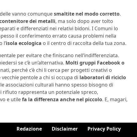
 padelle vanno comunque
smaltite nel modo corretto
.
 contenitore dei metalli
, ma solo dopo aver tolto
parati e differenziati nei relativi bidoni. I Comuni lo
spesso il conferimento errato causa problemi nella
 l’
isola ecologica
o il centro di raccolta della tua zona.
ntale per evitare che finiscano nell’indifferenziata.
iedersi se c’è un’alternativa.
Molti gruppi Facebook o
ati, perché c’è chi li cerca per progetti creativi o
ue vecchie pentole a chi si occupa di
laboratori di riciclo
 e le associazioni culturali hanno spesso bisogno di
ni rifiuto rappresenta un potenziale spreco,
vo e utile
fa la differenza anche nel piccolo
. E, magari,
Redazione
Disclaimer
Privacy Policy