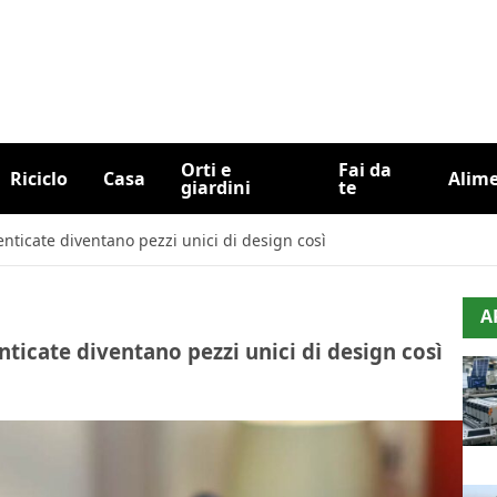
Orti e
Fai da
Riciclo
Casa
Alim
giardini
te
enticate diventano pezzi unici di design così
A
nticate diventano pezzi unici di design così