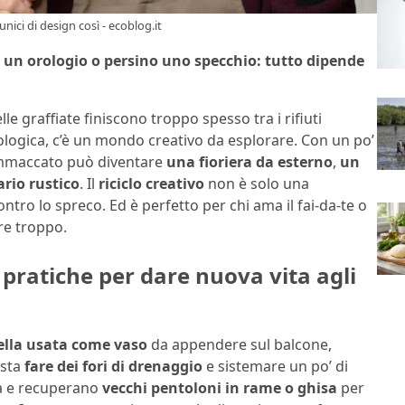
nici di design così - ecoblog.it
 un orologio o persino uno specchio: tutto dipende
lle graffiate finiscono troppo spesso tra i rifiuti
cologica, c’è un mondo creativo da esplorare. Con un po’
 ammaccato può diventare
una fioriera da esterno
,
un
rio rustico
. Il
riciclo creativo
non è solo una
tro lo spreco. Ed è perfetto per chi ama il fai-da-te o
e troppo.
e pratiche per dare nuova vita agli
lla usata come vaso
da appendere sul balcone,
asta
fare dei fori di drenaggio
e sistemare un po’ di
 là e recuperano
vecchi pentoloni in rame o ghisa
per