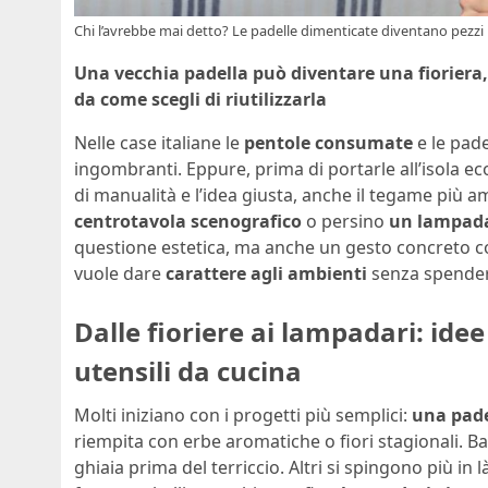
Chi l’avrebbe mai detto? Le padelle dimenticate diventano pezzi u
Una vecchia padella può diventare una fioriera,
da come scegli di riutilizzarla
Nelle case italiane le
pentole consumate
e le pade
ingombranti. Eppure, prima di portarle all’isola e
di manualità e l’idea giusta, anche il tegame più
centrotavola scenografico
o persino
un lampada
questione estetica, ma anche un gesto concreto con
vuole dare
carattere agli ambienti
senza spender
Dalle fioriere ai lampadari: ide
utensili da cucina
Molti iniziano con i progetti più semplici:
una pade
riempita con erbe aromatiche o fiori stagionali. B
ghiaia prima del terriccio. Altri si spingono più in