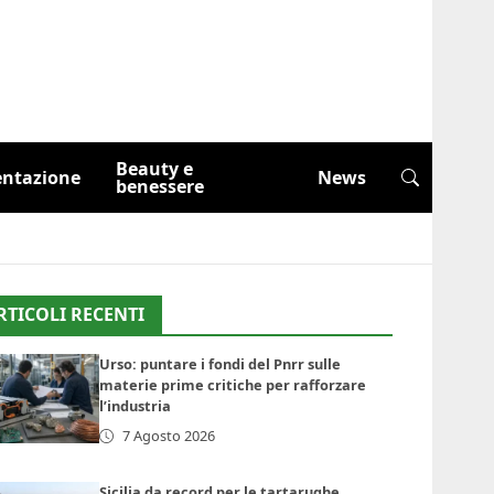
Beauty e
entazione
News
benessere
RTICOLI RECENTI
Urso: puntare i fondi del Pnrr sulle
materie prime critiche per rafforzare
l’industria
7 Agosto 2026
Sicilia da record per le tartarughe