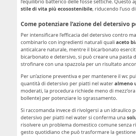
l’equilibrio batterico delle fosse settiche. Questo
stile di vita più ecosostenibile
, riducendo l’uso d
Come potenziare l’azione del detersivo pe
Per intensificare l’efficacia del detersivo contro ma
combinarlo con ingredienti naturali quali
aceto b
anticalcare naturale, mentre il bicarbonato eserci
bicarbonato e detersivo, si può creare una pasta da 
strofinare con una spazzola per un risultato ancora
Per un’azione preventiva e per mantenere il wc pulit
quantità di detersivo per piatti nel water
almeno u
moderati, la procedura richiede meno di mezz’or
bollente) per potenziare lo sgrassamento.
Si raccomanda invece di rivolgersi a un idraulico p
detersivo per piatti nel water si conferma una
solu
risolvere un problema domestico comune senza rico
gesto quotidiano che può trasformare la gestione de