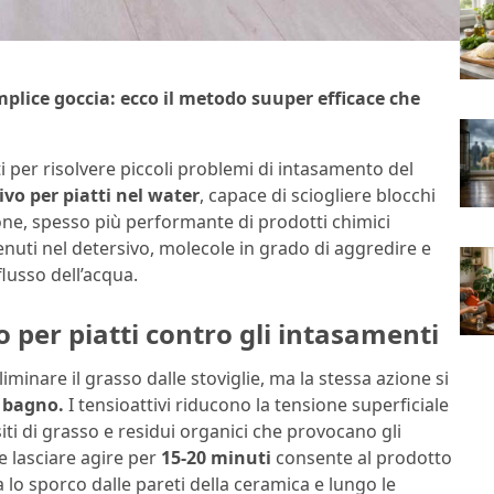
mplice goccia: ecco il metodo suuper efficace che
ti per risolvere piccoli problemi di intasamento del
ivo per piatti nel water
, capace di sciogliere blocchi
ione, spesso più performante di prodotti chimici
ntenuti nel detersivo, molecole in grado di aggredire e
lusso dell’acqua.
o per piatti contro gli intasamenti
iminare il grasso dalle stoviglie, ma la stessa azione si
l bagno.
I tensioattivi riducono la tensione superficiale
iti di grasso e residui organici che provocano gli
e lasciare agire per
15-20 minuti
consente al prodotto
a lo sporco dalle pareti della ceramica e lungo le