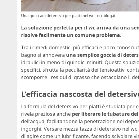
Una gocci adi detersivo per piatti nel wc - ecoblog.it
La soluzione perfetta per il wc arriva da una se
risolve facilmente un comune problema.
Tra i rimedi domestici più efficaci e poco conosciu
bagno si annovera
una semplice goccia di deters
idraulici in meno di quindici minuti. Questa soluz
specifici, sfrutta la peculiarità dei tensioattivi co
scomporre i residui di grasso che ostacolano il def
L’efficacia nascosta del detersiv
La formula del detersivo per piatti è studiata per el
rivela preziosa anche
per liberare le tubature de
dell’acqua, facilitandone la penetrazione nei depos
ingorghi. Versare mezza tazza di detersivo nel wc 
di agire come un lubrificante, facendo scivolare vi