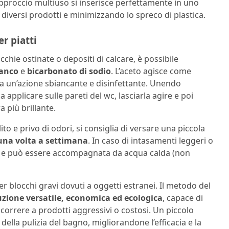
 approccio multiuso si inserisce perfettamente in uno
i diversi prodotti e minimizzando lo spreco di plastica.
r piatti
cchie ostinate o depositi di calcare, è possibile
ianco
e
bicarbonato di sodio
. L’aceto agisce come
ta un’azione sbiancante e disinfettante. Unendo
applicare sulle pareti del wc, lasciarla agire e poi
 più brillante.
o e privo di odori, si consiglia di versare una piccola
na volta a settimana
. In caso di intasamenti leggeri o
a e può essere accompagnata da acqua calda (non
er blocchi gravi dovuti a oggetti estranei. Il metodo del
zione versatile, economica ed ecologica
, capace di
rrere a prodotti aggressivi o costosi. Un piccolo
lla pulizia del bagno, migliorandone l’efficacia e la