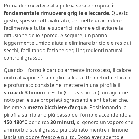
Prima di procedere alla pulizia vera e propria,
è
fondamentale rimuovere griglie e leccarde
. Questo
gesto, spesso sottovalutato, permette di accedere
facilmente a tutte le superfici interne e di evitare la
diffusione dello sporco. A seguire, un panno
leggermente umido aiuta a eliminare briciole e residui
secchi, facilitando l’azione degli ingredienti naturali
contro il grasso.
Quando il forno è particolarmente incrostato, il calore
unito al vapore è la miglior alleata. Un metodo efficace
e profumato consiste nel mettere in una pirofila il
succo di 3 limoni
freschi (Citrus × limon), un agrume
noto per le sue proprietà sgrassanti e antibatteriche,
insieme a
mezzo bicchiere d’acqua
. Posizionando la
pirofila sul ripiano più basso del forno e accendendo a
150-180°C
per circa
30 minuti,
si genera un vapore che
ammorbidisce il grasso più ostinato mentre il limone
lascia un odore fresco e pulito. Dopo aver spento e