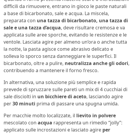
difficili da rimuovere, entrano in gioco le paste naturali
a base di bicarbonato, sale e acqua. La miscela,
preparata con
una tazza di bicarbonato, una tazza di
sale e una tazza d’acqua
, deve risultare cremosa e va
applicata sulle aree sporche, evitando le resistenze e le
ventole. Lasciata agire per almeno un’ora o anche tutta
la notte, la pasta agisce come abrasivo delicato e
solleva lo sporco senza danneggiare le superfici. Il
bicarbonato, oltre a pulire,
neutralizza anche gli odori
,
contribuendo a mantenere il forno fresco.
In alternativa, una soluzione più semplice e rapida
prevede di spruzzare sulle pareti un mix di 4 cucchiai di
sale disciolti in
un bicchiere di aceto
, lasciando agire
per
30 minuti
prima di passare una spugna umida.
Per macchie molto localizzate, il
lievito in polvere
mescolato con
acqua
rappresenta un rimedio “jolly”:
applicato sulle incrostazioni e lasciato agire
per