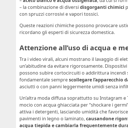
–
aceto bianco e acqua ossigenata
, da cui si fo
– la combinazione di diversi
disgorganti chimici
p
con spruzzi corrosivi e vapori tossici.
Queste reazioni chimiche possono provocare ustio
ricordano gli esperti di sicurezza domestica.
Attenzione all’uso di acqua e me
Tra i video virali, alcuni mostrano il lavaggio di 
un’abitudine da evitare rigorosamente. Dispositivi 
possono subire cortocircuiti o addirittura incendi 
fondamentale sempre
scollegare l’apparecchio d
asciutti o con panni leggermente umidi senza infil
Un’altra moda diffusa soprattutto su Instagram e 
mocio con acqua ghiacciata per “shockare i germi”.
attiva i detergenti, lasciando umidità che favorisc
pavimenti in legno o laminato,
causandone rigonfi
acqua tiepida e cambiarla frequentemente duran