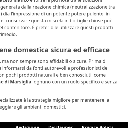
 aceto bianco
è forse la più nota tra le soluzioni
generata dalla reazione chimica (neutralizzazione tra
 dia l’impressione di un potente potere pulente, in
tre, conservare questa miscela in bottiglie chiuse può
 contenitore. È preferibile utilizzare questi prodotti
rimedio.
iene domestica sicura ed efficace
i, ma non sempre sono affidabili o sicure. Prima di
informarsi da fonti autorevoli e professionisti del
on pochi prodotti naturali e ben conosciuti, come
e di Marsiglia
, ognuno con un ruolo specifico e senza
pecializzate è la strategia migliore per mantenere la
ggiare gli ambienti domestici.
Redazione
Disclaimer
Privacy Policy