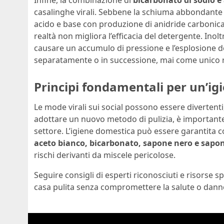
Infine, la combinazione di
bicarbonato di sodio e
casalinghe virali. Sebbene la schiuma abbondante 
acido e base con produzione di anidride carbonica)
realtà non migliora l’efficacia del detergente. Inol
causare un accumulo di pressione e l’esplosione del
separatamente o in successione, mai come unico 
Principi fondamentali per un’ig
Le mode virali sui social possono essere divertent
adottare un nuovo metodo di pulizia, è importante 
settore. L’igiene domestica può essere garantita c
aceto bianco, bicarbonato, sapone nero e sapon
rischi derivanti da miscele pericolose.
Seguire consigli di esperti riconosciuti e risorse s
casa pulita senza compromettere la salute o danne