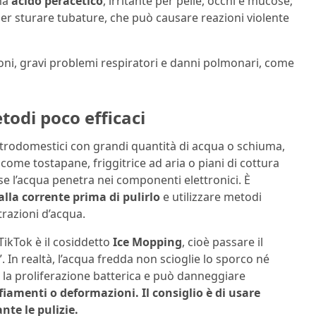
rma
acido peracetico
, irritante per pelle, occhi e mucose;
er sturare tubature, che può causare reazioni violente
ni, gravi problemi respiratori e danni polmonari, come
todi poco efficaci
elettrodomestici con grandi quantità di acqua o schiuma,
come tostapane, friggitrice ad aria o piani di cottura
se l’acqua penetra nei componenti elettronici. È
alla corrente prima di pulirlo
e utilizzare metodi
trazioni d’acqua.
TikTok è il cosiddetto
Ice Mopping
, cioè passare il
 In realtà, l’acqua fredda non scioglie lo sporco né
e la proliferazione batterica e può danneggiare
amenti o deformazioni. Il consiglio è di usare
te le pulizie.