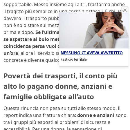
sopportabile. Messo insieme agli altri, trasforma anche
il tragitto più semplice in una corsa a ostacoli. E chi usa
davvero il trasporto pubblico lo sa bene: il problema
non è solo stare sul mezzo, ma tutto quello che viene
prima e dopo.
Se l’ultima corsa passa troppo presto,
se aspettare al buio mette a disagio, se una
coincidenza persa vuol dire restare bloccati per
NESSUNO CI AVEVA AVVERTITO
un’ora
, allora il servizio smette di essere una possibilità
Fastidio terribile
concreta e diventa qualcosa da evitare.
Povertà dei trasporti, il conto più
alto lo pagano donne, anziani e
famiglie obbligate all’auto
Questa rinuncia non pesa su tutti allo stesso modo. Il
report indica una frattura chiara:
donne e anziani
sono
tra i gruppi più esposti ai problemi di sicurezza e
accessibilità. Per una donna, la sensazione di