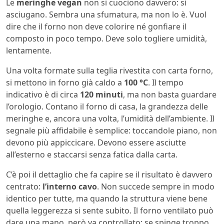
Le
meringhe vegan
non si cuociono davvero: si
asciugano. Sembra una sfumatura, ma non lo è. Vuol
dire che il forno non deve colorire né gonfiare il
composto in poco tempo. Deve solo togliere umidità,
lentamente.
Una volta formate sulla teglia rivestita con carta forno,
si mettono in forno già caldo a
100 °C
. Il tempo
indicativo è di circa
120 minuti
, ma non basta guardare
l’orologio. Contano il forno di casa, la grandezza delle
meringhe e, ancora una volta, l’umidità dell’ambiente. Il
segnale più affidabile è semplice: toccandole piano, non
devono più appiccicare. Devono essere asciutte
all’esterno e staccarsi senza fatica dalla carta.
C’è poi il dettaglio che fa capire se il risultato è davvero
centrato:
l’interno cavo
. Non succede sempre in modo
identico per tutte, ma quando la struttura viene bene
quella leggerezza si sente subito. Il forno ventilato può
dare una mano, però va controllato: se spinge troppo,