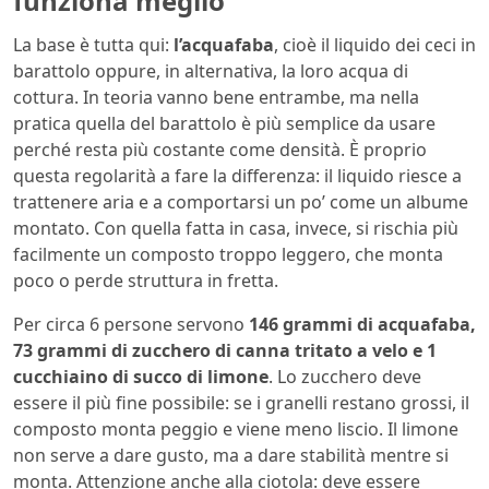
funziona meglio
La base è tutta qui:
l’acquafaba
, cioè il liquido dei ceci in
barattolo oppure, in alternativa, la loro acqua di
cottura. In teoria vanno bene entrambe, ma nella
pratica quella del barattolo è più semplice da usare
perché resta più costante come densità. È proprio
questa regolarità a fare la differenza: il liquido riesce a
trattenere aria e a comportarsi un po’ come un albume
montato. Con quella fatta in casa, invece, si rischia più
facilmente un composto troppo leggero, che monta
poco o perde struttura in fretta.
Per circa 6 persone servono
146 grammi di acquafaba,
73 grammi di zucchero di canna tritato a velo e 1
cucchiaino di succo di limone
. Lo zucchero deve
essere il più fine possibile: se i granelli restano grossi, il
composto monta peggio e viene meno liscio. Il limone
non serve a dare gusto, ma a dare stabilità mentre si
monta. Attenzione anche alla ciotola: deve essere