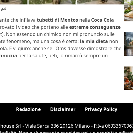
g.it
ente che infilava
tubetti di Mentos
nella
Coca Cola
rovato i video che portano alle
estreme conseguenze
ht). Non essendo un chimico non mi pronuncio sulle
ante fenomeno, ma una cosa è certa:
la mia dieta
non
ola. E vi giuro: anche se l’Oms dovesse dimostrare che
innocua
per la salute, beh, io rimarrò sempre un
Redazione
Disclaimer
Privacy Policy
ouse Srl - Viale Sarca 336 20126 Milano - P.Iva 06933670967
dicità. Non può pertanto considerarsi un prodotto editorial