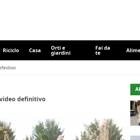
Orti e
Fai da
Riciclo
Casa
Alim
giardini
te
finitivo
A
video definitivo