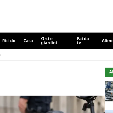
Orti e
Fai da
Riciclo
Casa
Alim
giardini
te
o
A