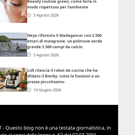
Beauty routine green, come farla in
modo rispettoso per l’ambiente
5 Agosto 2026
Neya riforesta il Madagascar con 2.500
ettari di mangrovie: un polmone verde
grande 3.300 campi da calcio
5 Agosto 2026
Lidl rilancia il robot da cucina che ha
sfidato il Bimby: tutte le funzioni a un
prezzo piccolissimo
10 Giugno 2026
 - Questo blog non è una testata giornalistica, in
e ai sensi della legge n. 62 del 07.03.2001