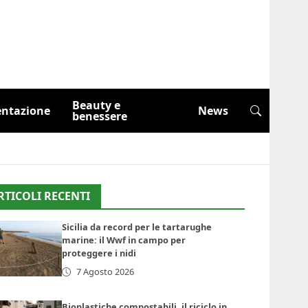
Beauty e
entazione
News
benessere
RTICOLI RECENTI
Sicilia da record per le tartarughe
marine: il Wwf in campo per
proteggere i nidi
7 Agosto 2026
Bioplastiche compostabili, il riciclo in