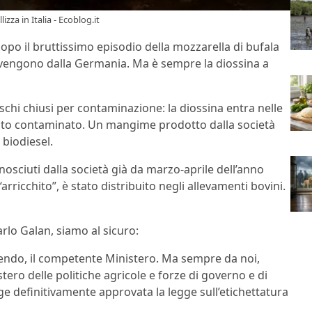
zza in Italia - Ecoblog.it
opo il bruttissimo episodio della mozzarella di bufala
ai vengono dalla Germania. Ma è sempre la diossina a
eschi chiusi per contaminazione: la diossina entra nelle
ltato contaminato. Un mangime prodotto dalla società
 biodiesel.
osciuti dalla società già da marzo-aprile dell’anno
ricchito”, è stato distribuito negli allevamenti bovini.
carlo Galan, siamo al sicuro:
 facendo, il competente Ministero. Ma sempre da noi,
ero delle politiche agricole e forze di governo e di
e definitivamente approvata la legge sull’etichettatura