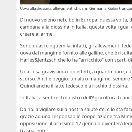
Uova alla diossina: allevamenti chiusi in Germania, Galan tranquilli
Di nuovo veleno nel cibo in Europa: questa volta, d
campana alla diossina in Italia, questa volta i gu
creare allarme.
Sono quasi cinquemila, infatti, gli allevamenti ted
uova dal mangime fornito alle galline, che è risu
Harles&Jentzsch che lo ha “arricchito” con scarti di
Una cosa gravissima con effetti, a quanto pare, con
scorso. Anche peggio: un altro mangime, sempre “ar
Quindi anche il latte tedesco è a rischio diossina.
In Italia, a sentire il ministro dell’Agricoltura Gian
Da noi a vigilare sulla nostra salute c’è, e lo sta
grazie ad una responsabile cooperazione tra Minist
opposizione, il prossimo 12 gennaio diventerà legg
trasparente