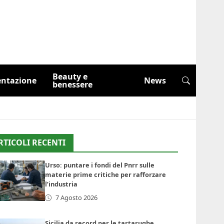
Beauty e
entazione
News
benessere
RTICOLI RECENTI
Urso: puntare i fondi del Pnrr sulle
materie prime critiche per rafforzare
l’industria
7 Agosto 2026
Sicilia da record per le tartarughe