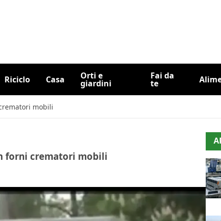
Orti e
Fai da
Riciclo
Casa
Alim
giardini
te
 crematori mobili
A
in forni crematori mobili