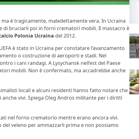
a, ma è tragicamente, maledettamente vera. In Ucraina
i bruciarli poi in forni crematori mobili. Il massacro è
calcio Polonia Ucraina
del 2012.
UEFA è stato in Ucraina per constatare l’avanzamento
amento o costruzione di aeroporti e stadi. Nel
tro i cani randagi. A Lysychansk nell’est del Paese
ematori mobili. Non è confermato, ma accadrebbe anche
malisti locali e alcuni residenti hanno fatto notare che
i anche vivi. Spiega Oleg Andros militante per i diritti
ttati nel forno crematorio mentre erano ancora vivi.
o del veleno per ammazzarli prima e non possiamo