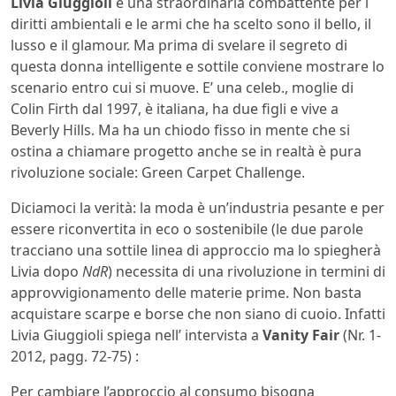
Livia Giuggioli
è una straordinaria combattente per i
diritti ambientali e le armi che ha scelto sono il bello, il
lusso e il glamour. Ma prima di svelare il segreto di
questa donna intelligente e sottile conviene mostrare lo
scenario entro cui si muove. E’ una celeb., moglie di
Colin Firth dal 1997, è italiana, ha due figli e vive a
Beverly Hills. Ma ha un chiodo fisso in mente che si
ostina a chiamare progetto anche se in realtà è pura
rivoluzione sociale: Green Carpet Challenge.
Diciamoci la verità: la moda è un’industria pesante e per
essere riconvertita in eco o sostenibile (le due parole
tracciano una sottile linea di approccio ma lo spiegherà
Livia dopo
NdR
) necessita di una rivoluzione in termini di
approvvigionamento delle materie prime. Non basta
acquistare scarpe e borse che non siano di cuoio. Infatti
Livia Giuggioli spiega nell’ intervista a
Vanity Fair
(Nr. 1-
2012, pagg. 72-75) :
Per cambiare l’approccio al consumo bisogna