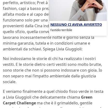
perfetto, artistico; Pret à Porter qualità e design; Fast
fashion, capi a basso prezzo, che strizzano l’occhio
all’alta moda e al capo della collezione ma che
funzionano solo per una stagione. Cappottini a 30 euro
NESSUNO CI AVEVA AVVERTITO
provenienti dalla Cina indossati e gettati via. Dietro
Fastidio terribile
quello sfizio, quella convenienza ci sono mani che
lavorano incessantemente notte e giorno senza la
minima garanzia, tutela e in condizioni umane e
ambientali da schiavi. Spiega Livia Giuggioli:
Noi indossiamo le storie di chi ha realizzato i nostri
vestiti. E le storie dietro certi vestiti sono molto brutte,
sono storie che non si possono indossare con gioia. Io
non separo mai l’impatto ambientale dalla giustizia
sociale.
E veniamo finalmente a quel chiodo fisso verde in testa
a Livia Giuggioli che delicatamente chiama
Green
Carpet Challenge
ma che è il grimaldello, gentile