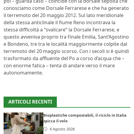
poi – guarda caso – coincide con la dorsale sepolta che
conosciamo come Dorsale Ferrarese e che ha generato
il terremoto del 20 maggio 2012. Sul lato meridionale
della stessa anticlinale il fiume Reno incontrava la
stessa difficoltà a “svalicare” la Dorsale Ferrarese, e
questo avveniva proprio tra Finale Emilia, Sant’Agostino
e Bondeno, tre tra le località maggiormente colpite dal
terremoto del 20 maggio scorso. Con i secoli si è quindi
trasformato da affluente del Po a corso d’acqua che –
con enorme fatica – tenta di andare verso il mare
autonomamente.
ARTICOLI RECENTI
Bioplastiche compostabili, il riciclo in Italia
spicca il volo
6 Agosto 2026