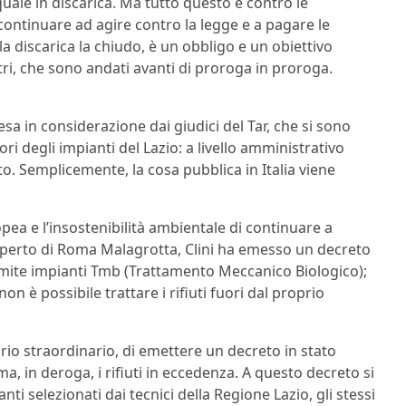
quale in discarica. Ma tutto questo è contro le
e continuare ad agire contro la legge e a pagare le
 discarica la chiudo, è un obbligo e un obiettivo
tri, che sono andati avanti di proroga in proroga.
sa in considerazione dai giudici del Tar, che si sono
i degli impianti del Lazio: a livello amministrativo
ito. Semplicemente, la cosa pubblica in Italia viene
pea e l’insostenibilità ambientale di continuare a
o aperto di Roma Malagrotta, Clini ha emesso un decreto
ramite impianti Tmb (Trattamento Meccanico Biologico);
non è possibile trattare i rifiuti fuori dal proprio
rio straordinario, di emettere un decreto in stato
a, in deroga, i rifiuti in eccedenza. A questo decreto si
i selezionati dai tecnici della Regione Lazio, gli stessi