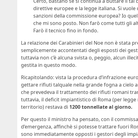
Certo, bastano se si continua a buttare il tal 
direttive europee e la legge italiana. Si vuol
sanzioni della commissione europea? Io quella
che mi sono posto. Non farò come tutti gli al
Farò il tecnico fino in fondo.
La relazione dei Carabinieri del Noe non è stata pre
semplicemente accontentati degli esposti dei gestor
tuttavia non c’è alcuna svista o, peggio, alcun illec
gestita in questo modo.
Ricapitolando: vista la procedura d’infrazione euro
gettare rifiuti talquale nella grande fogna a ciel
che prevedeva il trattamento dei rifiuti romani t
tuttavia, il deficit impiantistico di Roma (per legge 
territorio) restava di
1200 tonnellate al giorno.
Per questo il ministro ha pensato, con il commissa
d’emergenza, affinchè si potesse trattare fuori Rom
sono immediatamente opposti i gestori degli impiant