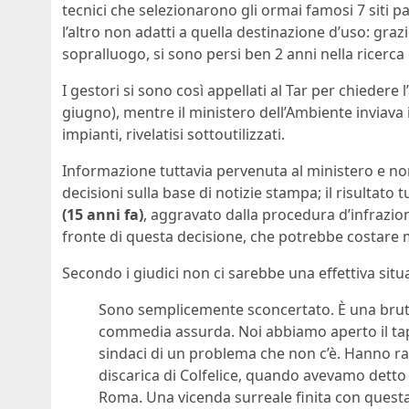
tecnici che selezionarono gli ormai famosi 7 siti p
l’altro non adatti a quella destinazione d’uso: grazi
sopralluogo, si sono persi ben 2 anni nella ricerca 
I gestori si sono così appellati al Tar per chieder
giugno), mentre il ministero dell’Ambiente inviava i
impianti, rivelatisi sottoutilizzati.
Informazione tuttavia pervenuta al ministero e no
decisioni sulla base di notizie stampa; il risultat
(15 anni fa)
, aggravato dalla procedura d’infrazion
fronte di questa decisione, che potrebbe costare mi
Secondo i giudici non ci sarebbe una effettiva sit
Sono semplicemente sconcertato. È una brutt
commedia assurda. Noi abbiamo aperto il tapp
sindaci di un problema che non c’è. Hanno rac
discarica di Colfelice, quando avevamo detto 
Roma. Una vicenda surreale finita con questa a