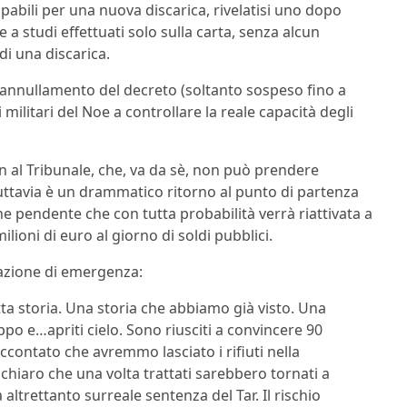
apabili per una nuova discarica, rivelatisi uno dopo
e a studi effettuati solo sulla carta, senza alcun
di una discarica.
e l’annullamento del decreto (soltanto sospeso fino a
 militari del Noe a controllare la reale capacità degli
n al Tribunale, che, va da sè, non può prendere
o tuttavia è un drammatico ritorno al punto di partenza
e pendente che con tutta probabilità verrà riattivata a
lioni di euro al giorno di soldi pubblici.
uazione di emergenza:
a storia. Una storia che abbiamo già visto. Una
o e…apriti cielo. Sono riusciti a convincere 90
contato che avremmo lasciato i rifiuti nella
chiaro che una volta trattati sarebbero tornati a
ltrettanto surreale sentenza del Tar. Il rischio