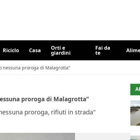
Orti e
Fai da
Riciclo
Casa
Alim
giardini
te
irmo nessuna proroga di Malagrotta”
A
o nessuna proroga di Malagrotta”
nessuna proroga, rifiuti in strada"