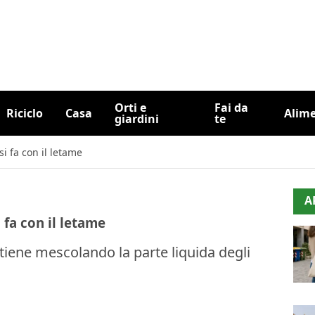
Orti e
Fai da
Riciclo
Casa
Alim
giardini
te
i fa con il letame
A
 fa con il letame
tiene mescolando la parte liquida degli