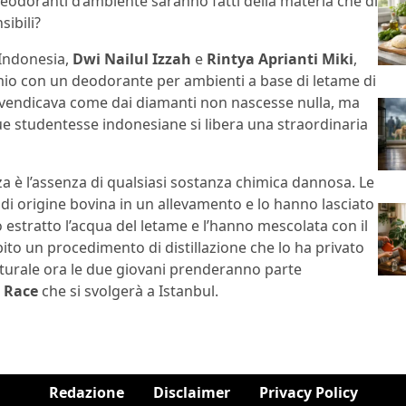
deodoranti d’ambiente saranno fatti della materia che di
sibili?
 Indonesia,
Dwi Nailul Izzah
e
Rintya Aprianti Miki
,
mio con un deodorante per ambienti a base di letame di
ivendicava come dai diamanti non nascesse nulla, ma
due studentesse indonesiane si libera una straordinaria
za è l’assenza di qualsiasi sostanza chimica dannosa. Le
di origine bovina in un allevamento e lo hanno lasciato
estratto l’acqua del letame e l’hanno mescolata con il
ubito un procedimento di distillazione che lo ha privato
aturale ora le due giovani prenderanno parte
 Race
che si svolgerà a Istanbul.
Redazione
Disclaimer
Privacy Policy