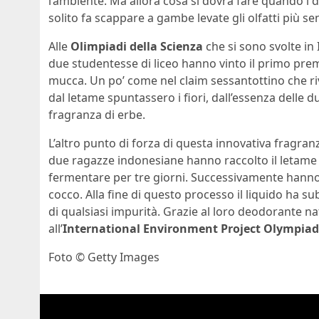
l’ambiente. Ma allora cosa si dovrà fare quando i 
solito fa scappare a gambe levate gli olfatti più sen
Alle
Olimpiadi della Scienza
che si sono svolte in
due studentesse di liceo hanno vinto il primo pre
mucca. Un po’ come nel claim sessantottino che r
dal letame spuntassero i fiori, dall’essenza delle 
fragranza di erbe.
L’altro punto di forza di questa innovativa fragran
due ragazze indonesiane hanno raccolto il letame 
fermentare per tre giorni. Successivamente hanno 
cocco. Alla fine di questo processo il liquido ha s
di qualsiasi impurità. Grazie al loro deodorante n
all’
International Environment Project Olympiad
Foto © Getty Images