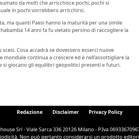
umato da molti che arricchisce pochi, pochi si
ale in pochi vorrebbero arricchirsi.
ata, ma quanti Paesi hanno la maturità per una simile
ochabamba 14 anni fa fu vietato persino di raccogliere la
più scesi. Cosa accadrà se dovessero esserci nuove
 mondiale continua a crescere ed è nell’assottigliare la
i giocano gli equilibri geopolitici presenti e futuri.
Redazione
Disclaimer
Privacy Policy
ouse Srl - Viale Sarca 336 20126 Milano - P.Iva 06933670967
dicità. Non può pertanto considerarsi un prodotto editorial