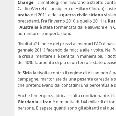
Change
: i climatologi che lavorano a stretto cont
Caitlin Werrel è consigliera di Hillary Clinton) so
araba
del 2011 e della
guerra civile siriana
vi sian
precedenti. Fra l’inverno 2010 e quello 2011 la
Rus
l’
Australia
è stata tormentata dalle alluvioni e in
C
aumentare le importazioni.
Risultato? L’indice dei prezzi alimentari FAO è passa
gennaio 2011) facendo da miccia alle rivolte. Nei Pa
la crisi alimentare si è sentita in maniera più ridott
del 40%, l’aumento di più di un terzo è stato decis
In
Siria
la rivolta contro il regime di Assad non è p
campagne, martoriate da una pesante carestia e so
che pretendevano dai contadini una percentuale su
Anche l’emergenza idrica risulta condizionante: fra
Giordania
e
Iran
è diminuita di 144 miliardi di tonn
persone. E sapete quanti sono gli abitanti dei due 