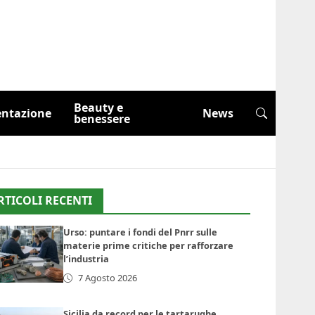
Beauty e
entazione
News
benessere
RTICOLI RECENTI
Urso: puntare i fondi del Pnrr sulle
materie prime critiche per rafforzare
l’industria
7 Agosto 2026
Sicilia da record per le tartarughe