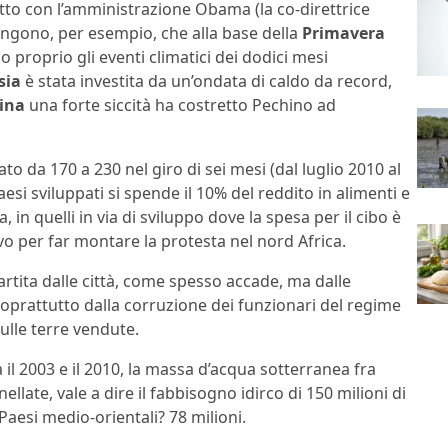
atto con l’amministrazione Obama (la co-direttrice
stengono, per esempio, che alla base della
Primavera
o proprio gli eventi climatici dei dodici mesi
sia
è stata investita da un’ondata di caldo da record,
ina
una forte siccità ha costretto Pechino ad
to da 170 a 230 nel giro di sei mesi (dal luglio 2010 al
esi sviluppati si spende il 10% del reddito in alimenti e
a, in quelli in via di sviluppo dove la spesa per il cibo è
ivo per far montare la protesta nel nord Africa.
artita dalle città, come spesso accade, ma dalle
prattutto dalla corruzione dei funzionari del regime
lle terre vendute.
 il 2003 e il 2010, la massa d’acqua sotterranea fra
ellate, vale a dire il fabbisogno idirco di 150 milioni di
Paesi medio-orientali? 78 milioni.