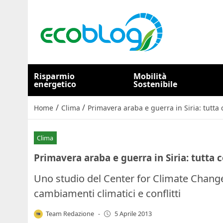
Risparmio
Mobilità
energetico
Sostenibile
/
/
Home
Clima
Primavera araba e guerra in Siria: tutta
Clima
Primavera araba e guerra in Siria: tutta
Uno studio del Center for Climate Change
cambiamenti climatici e conflitti
Team Redazione
-
5 Aprile 2013