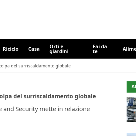
Orti e
Fai da
Riciclo
Casa
Alim
giardini
te
 colpa del surriscaldamento globale
A
 colpa del surriscaldamento globale
 and Security mette in relazione