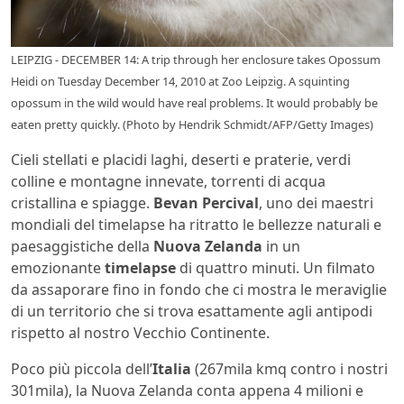
LEIPZIG - DECEMBER 14: A trip through her enclosure takes Opossum
Heidi on Tuesday December 14, 2010 at Zoo Leipzig. A squinting
opossum in the wild would have real problems. It would probably be
eaten pretty quickly. (Photo by Hendrik Schmidt/AFP/Getty Images)
Cieli stellati e placidi laghi, deserti e praterie, verdi
colline e montagne innevate, torrenti di acqua
cristallina e spiagge.
Bevan Percival
, uno dei maestri
mondiali del timelapse ha ritratto le bellezze naturali e
paesaggistiche della
Nuova Zelanda
in un
emozionante
timelapse
di quattro minuti. Un filmato
da assaporare fino in fondo che ci mostra le meraviglie
di un territorio che si trova esattamente agli antipodi
rispetto al nostro Vecchio Continente.
Poco più piccola dell’
Italia
(267mila kmq contro i nostri
301mila), la Nuova Zelanda conta appena 4 milioni e