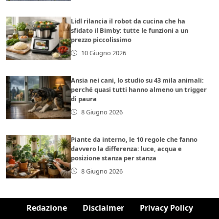
Lidl rilancia il robot da cucina che ha
sfidato il Bimby: tutte le funzioni a un
prezzo piccolissimo
10 Giugno 2026
Ansia nei cani, lo studio su 43 mila animali:
perché quasi tutti hanno almeno un trigger
di paura
8 Giugno 2026
Piante da interno, le 10 regole che fanno
davvero la differenza: luce, acqua e
posizione stanza per stanza
8 Giugno 2026
Redazione
Disclaimer
Privacy Policy