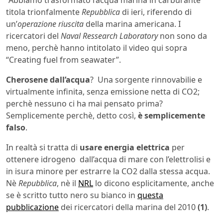
“Abbiamo trasformato l’acqua marina in carburante”
titola trionfalmente
Repubblica
di ieri, riferendo di
un’
operazione riuscita
della marina americana. I
ricercatori del
Naval Ressearch Laboratory
non sono da
meno, perchè hanno intitolato il video qui sopra
“Creating fuel from seawater”.
Cherosene dall’acqua
? Una sorgente rinnovabilie e
virtualmente infinita, senza emissione netta di CO2;
perchè nessuno ci ha mai pensato prima?
Semplicemente perchè, detto così,
è semplicemente
falso
.
In realtà si tratta di
usare energia elettrica
per
ottenere idrogeno dall’acqua di mare con l’elettrolisi e
in isura minore per estrarre la CO2 dalla stessa acqua.
Nè
Repubblica
, nè il
NRL
lo dicono esplicitamente, anche
se è scritto tutto nero su bianco in
questa
pubblicazione
dei ricercatori della marina del 2010
(1)
.