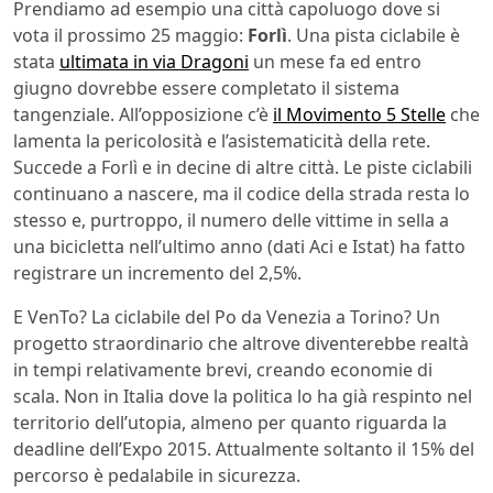
Prendiamo ad esempio una città capoluogo dove si
vota il prossimo 25 maggio:
Forlì
. Una pista ciclabile è
stata
ultimata in via Dragoni
un mese fa ed entro
giugno dovrebbe essere completato il sistema
tangenziale. All’opposizione c’è
il Movimento 5 Stelle
che
lamenta la pericolosità e l’asistematicità della rete.
Succede a Forlì e in decine di altre città. Le piste ciclabili
continuano a nascere, ma il codice della strada resta lo
stesso e, purtroppo, il numero delle vittime in sella a
una bicicletta nell’ultimo anno (dati Aci e Istat) ha fatto
registrare un incremento del 2,5%.
E VenTo? La ciclabile del Po da Venezia a Torino? Un
progetto straordinario che altrove diventerebbe realtà
in tempi relativamente brevi, creando economie di
scala. Non in Italia dove la politica lo ha già respinto nel
territorio dell’utopia, almeno per quanto riguarda la
deadline dell’Expo 2015. Attualmente soltanto il 15% del
percorso è pedalabile in sicurezza.