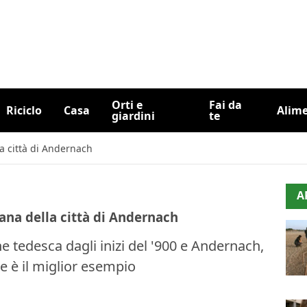
Orti e
Fai da
Riciclo
Casa
Alim
giardini
te
lla città di Andernach
A
rbana della città di Andernach
he tedesca dagli inizi del '900 e Andernach,
e è il miglior esempio