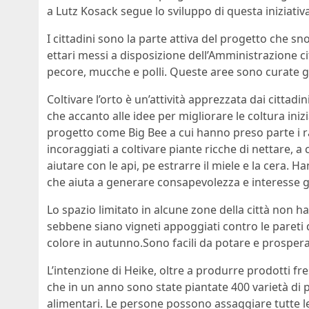
a Lutz Kosack segue lo sviluppo di questa iniziativa
I cittadini sono la parte attiva del progetto che sno
ettari messi a disposizione dell’Amministrazione cit
pecore, mucche e polli. Queste aree sono curate gra
Coltivare l’orto è un’attività apprezzata dai cittad
che accanto alle idee per migliorare le coltura in
progetto come Big Bee a cui hanno preso parte i raga
incoraggiati a coltivare piante ricche di nettare, a c
aiutare con le api, pe estrarre il miele e la cera.
che aiuta a generare consapevolezza e interesse gi
Lo spazio limitato in alcune zone della città non h
sebbene siano vigneti appoggiati contro le pareti d
colore in autunno.Sono facili da potare e prosperan
L’intenzione di Heike, oltre a produrre prodotti fr
che in un anno sono state piantate 400 varietà di 
alimentari. Le persone possono assaggiare tutte le