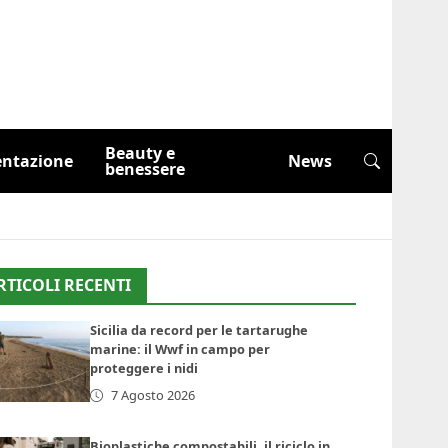
Beauty e
entazione
News
benessere
RTICOLI RECENTI
Sicilia da record per le tartarughe
marine: il Wwf in campo per
proteggere i nidi
7 Agosto 2026
Bioplastiche compostabili, il riciclo in