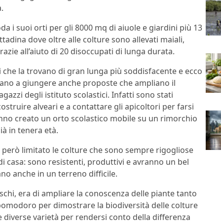
.
da i suoi orti per gli 8000 mq di aiuole e giardini più 13
tadina dove oltre alle colture sono allevati maiali,
zie all’aiuto di 20 disoccupati di lunga durata.
ini che la trovano di gran lunga più soddisfacente e ecco
iziano a giungere anche proposte che ampliano il
zzi degli istituto scolastici. Infatti sono stati
ostruire alveari e a contattare gli apicoltori per farsi
 Hanno creato un orto scolastico mobile su un rimorchio
à in tenera età.
a però limitato le colture che sono sempre rigogliose
i casa: sono resistenti, produttivi e avranno un bel
o anche in un terreno difficile.
eschi, era di ampliare la conoscenza delle piante tanto
pomodoro per dimostrare la biodiversità delle colture
 diverse varietà per rendersi conto della differenza