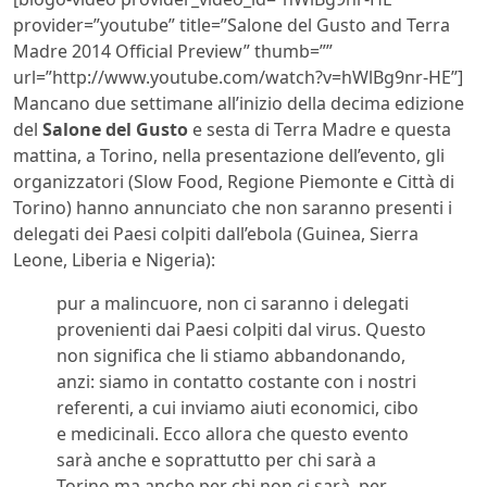
provider=”youtube” title=”Salone del Gusto and Terra
Madre 2014 Official Preview” thumb=””
url=”http://www.youtube.com/watch?v=hWlBg9nr-HE”]
Mancano due settimane all’inizio della decima edizione
del
Salone del Gusto
e sesta di Terra Madre e questa
mattina, a Torino, nella presentazione dell’evento, gli
organizzatori (Slow Food, Regione Piemonte e Città di
Torino) hanno annunciato che non saranno presenti i
delegati dei Paesi colpiti dall’ebola (Guinea, Sierra
Leone, Liberia e Nigeria):
pur a malincuore, non ci saranno i delegati
provenienti dai Paesi colpiti dal virus. Questo
non significa che li stiamo abbandonando,
anzi: siamo in contatto costante con i nostri
referenti, a cui inviamo aiuti economici, cibo
e medicinali. Ecco allora che questo evento
sarà anche e soprattutto per chi sarà a
Torino ma anche per chi non ci sarà, per