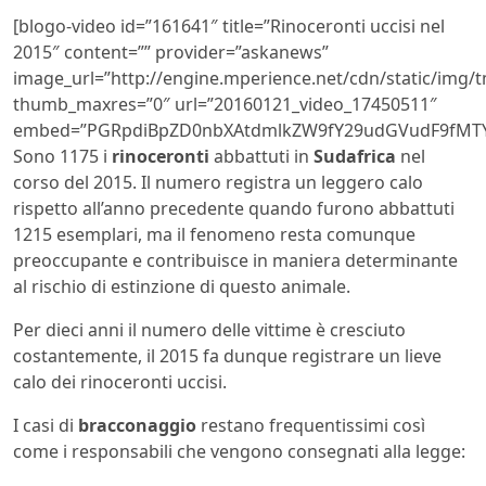
[blogo-video id=”161641″ title=”Rinoceronti uccisi nel
2015″ content=”” provider=”askanews”
image_url=”http://engine.mperience.net/cdn/static/img
thumb_maxres=”0″ url=”20160121_video_17450511″
embed=”PGRpdiBpZD0nbXAtdmlkZW9fY29udGVudF9fMTY
Sono 1175 i
rinoceronti
abbattuti in
Sudafrica
nel
corso del 2015. Il numero registra un leggero calo
rispetto all’anno precedente quando furono abbattuti
1215 esemplari, ma il fenomeno resta comunque
preoccupante e contribuisce in maniera determinante
al rischio di estinzione di questo animale.
Per dieci anni il numero delle vittime è cresciuto
costantemente, il 2015 fa dunque registrare un lieve
calo dei rinoceronti uccisi.
I casi di
bracconaggio
restano frequentissimi così
come i responsabili che vengono consegnati alla legge: