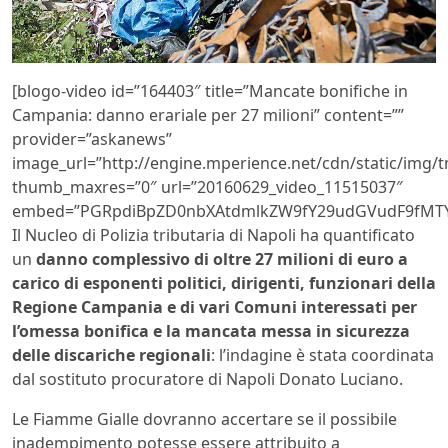
[blogo-video id=”164403″ title=”Mancate bonifiche in
Campania: danno erariale per 27 milioni” content=””
provider=”askanews”
image_url=”http://engine.mperience.net/cdn/static/img
thumb_maxres=”0″ url=”20160629_video_11515037″
embed=”PGRpdiBpZD0nbXAtdmlkZW9fY29udGVudF9fMTY0
Il Nucleo di Polizia tributaria di Napoli ha quantificato
un
danno complessivo di oltre 27 milioni di euro a
carico di esponenti politici, dirigenti, funzionari della
Regione Campania e di vari Comuni interessati per
l’omessa bonifica e la mancata messa in sicurezza
delle discariche regionali
: l’indagine è stata coordinata
dal sostituto procuratore di Napoli Donato Luciano.
Le Fiamme Gialle dovranno accertare se il possibile
inadempimento potesse essere attribuito a