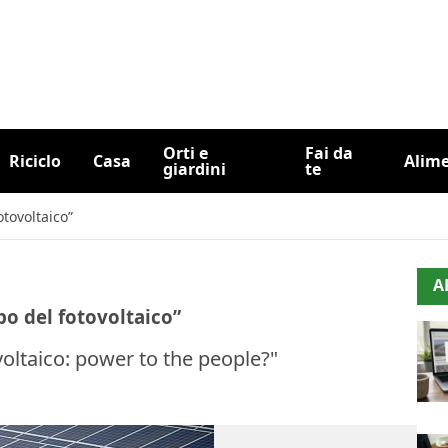
Orti e
Fai da
Riciclo
Casa
Alim
giardini
te
otovoltaico”
A
ppo del fotovoltaico”
oltaico: power to the people?"