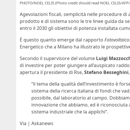
PHOTO/NOEL CELIS (Photo credit should read NOEL CELIS/AFP/
Agevolazioni fiscali, semplicità nelle procedure di
prodotto e di sistema sono le tre linee guida da seg
entro il 2030 gli obiettivi di potenza installata cum
È questo quanto emerge dal rapporto
Fotovoltaico
Energetico che a Milano ha illustrato le prospettive 
Secondo il supervisore del volume
Luigi Mazzocc
di investire per poter giungere all’auspicato radd
apertura il presidente di Rse,
Stefano Besseghini
,
“il tema della qualità dell’investimento è f
sistema della ricerca italiana di fondi che vada
possibile, dal laboratorio al campo. Dobbiamo
innovazione che abbiamo, ed è riconosciuta a
sistema industriale che la applichi”.
Via | Askanews